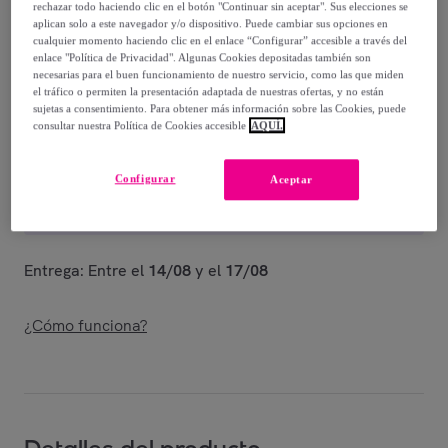
12
,
€
00
rechazar todo haciendo clic en el botón "Continuar sin aceptar". Sus elecciones se
aplican solo a este navegador y/o dispositivo. Puede cambiar sus opciones en
-
41
%
cualquier momento haciendo clic en el enlace “Configurar” accesible a través del
enlace "Política de Privacidad". Algunas Cookies depositadas también son
Vendido por
EMPRENDIMIENTOS URBANOS
necesarias para el buen funcionamiento de nuestro servicio, como las que miden
el tráfico o permiten la presentación adaptada de nuestras ofertas, y no están
sujetas a consentimiento. Para obtener más información sobre las Cookies, puede
consultar nuestra Política de Cookies accesible
AQUÍ.
Entrega
Configurar
Aceptar
Envío gratis
Entrega: Entre el
14/08
y el
17/08
¿Cómo funciona?