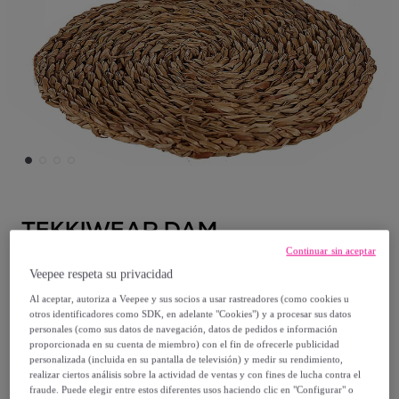
TEKKIWEAR DAM
Continuar sin aceptar
Salvamantel redondo vegetal de 25 cm.
Veepee respeta su privacidad
Modelo:
Salvamantel redondo vegetal de
Al aceptar, autoriza a Veepee y sus socios a usar rastreadores (como cookies u
25 cm.
otros identificadores como SDK, en adelante "Cookies") y a procesar sus datos
personales (como sus datos de navegación, datos de pedidos e información
proporcionada en su cuenta de miembro) con el fin de ofrecerle publicidad
7
,
€
00
personalizada (incluida en su pantalla de televisión) y medir su rendimiento,
realizar ciertos análisis sobre la actividad de ventas y con fines de lucha contra el
fraude. Puede elegir entre estos diferentes usos haciendo clic en "Configurar" o