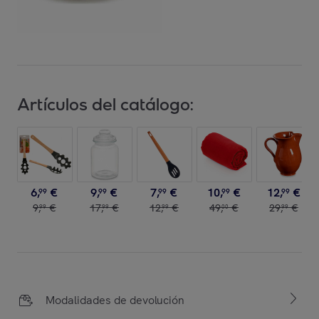
Artículos del catálogo:
6
,
€
9
,
€
7
,
€
10
,
€
12
,
€
99
99
99
99
99
9
,
€
17
,
€
12
,
€
49
,
€
29
,
€
99
99
99
00
99
Modalidades de devolución