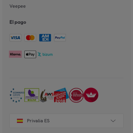
Veepee
El pago
Privalia ES