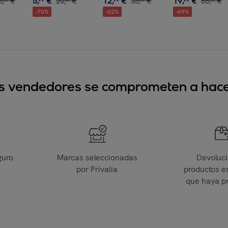
5
,
€
12
,
€
19
,
€
5
,
€
20
,
€
35
,
€
65
,
€
00
00
00
00
-
70
%
-
62
%
-
69
%
sus vendedores se comprometen a hacer
guro
Marcas seleccionadas
Devoluc
por Privalia
productos e
que haya p