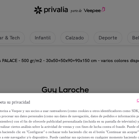
r & Tech
Infantil
Calzado
Deporte
Be
as PALACE - 500 gr/m2 - 30x50+50x90+90x150 cm - varios colores dispo
Guy Laroche
C
Set de 3 toallas PALACE - 500 g
eta su privacidad
colores disponibles -
utoriza a Veepee y sus socios a usar rastreadores (como cookies u otros identificadores como SDK
a procesar sus datos personales (como sus datos de navegación, datos de pedidos e información 
miembro) con el fin de ofrecerle publicidad personalizada (incluida en su pantalla de televisión) 
19
,
€
99
ealizar ciertos análisis sobre la actividad de ventas y con fines de lucha contra el fraude. Puede el
os haciendo clic en "Configurar" o rechazar todo haciendo clic en el botón "Continuar sin aceptar"
lo a este navegador y/o dispositivo. Puede cambiar sus opciones en cualquier momento haciendo cl