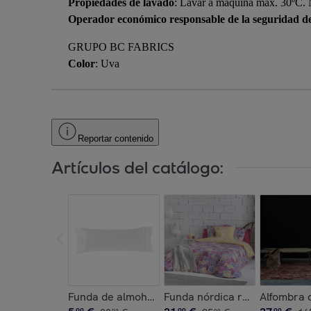
Propiedades de lavado
: Lavar a maquina max. 30ºC. N
Operador económico responsable de la seguridad d
GRUPO BC FABRICS
Color
: Uva
Reportar contenido
Artículos del catálogo:
Funda de almohada 100% algodón CASUAL. Varias
Funda nórdica reversible 100
Alfombra 
99
99
90