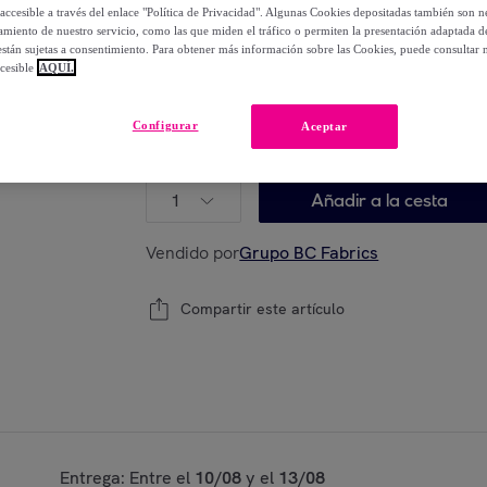
75
,
€
00
accesible a través del enlace "Política de Privacidad". Algunas Cookies depositadas también son ne
miento de nuestro servicio, como las que miden el tráfico o permiten la presentación adaptada d
-
73
%
 están sujetas a consentimiento. Para obtener más información sobre las Cookies, puede consultar n
cesible
AQUÍ.
Están agotándose
Configurar
Aceptar
Modelo:
30x50+50x90+90x150 cm
1
Añadir a la cesta
Vendido por
Grupo BC Fabrics
Compartir este artículo
Entrega: Entre el
10/08
y el
13/08