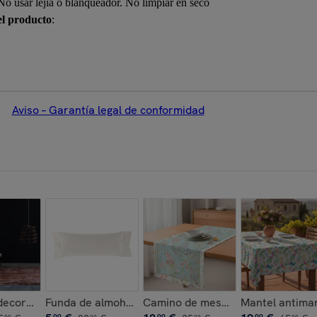
o usar lejía o blanqueador. No limpiar en seco
el producto
:
Aviso – Garantía legal de conformidad
 medidas y colores disponibles.
% algodón KASAI multicolor - varias medidas disponibles
decorativa TERROS. Varios tamaños disponibles.
Funda de almohada 100% algodón CASUAL. Varias med
Camino de mesa 100% algodón Ki
Mantel antiman
99
99
99