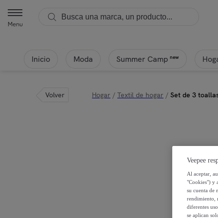
Menu
Inicio
Moda
Hoga
new
Summer Camp
Volver
Hogar
/
Textil de hogar
/
Set de 3 toall
Veepee resp
Al aceptar, a
"Cookies") y 
su cuenta de 
rendimiento, r
diferentes us
se aplican so