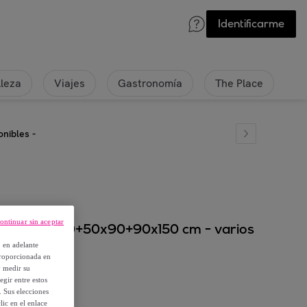
Identificarme
lleza
Viajes
Gastronomía
The Place
nibles -
ontinuar sin aceptar
r/m2 - 30x50+50x90+90x150 cm - varios
, en adelante
proporcionada en
y medir su
egir entre estos
. Sus elecciones
ic en el enlace