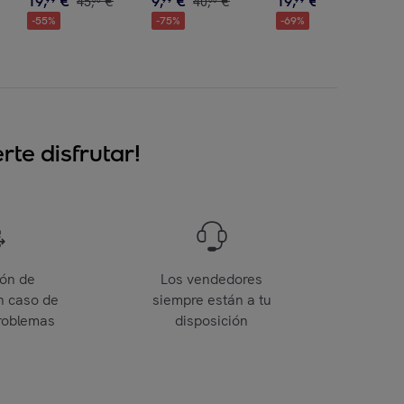
19
,
€
9
,
€
19
,
€
45
,
€
40
,
€
65
,
€
00
00
00
-
55
%
-
75
%
-
69
%
te disfrutar!
ión de
Los vendedores
n caso de
siempre están a tu
roblemas
disposición