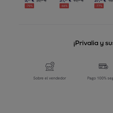
5
,
€
31
,
€
37
,
€
20
,
€
95
,
€
16
00
00
-
70
%
-
66
%
-
77
%
¡Privalia y 
Sobre el vendedor
Pago 100% se