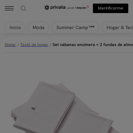
Identificarme
Inicio
Moda
Hogar & Tec
new
Summer Camp
Hogar
/
Textil de hogar
/
Set sábanas encimera + 2 fundas de almo