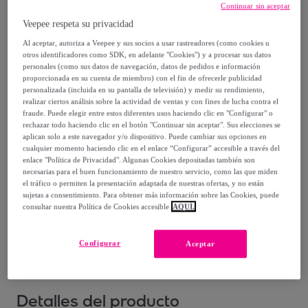
79
,
€
90
Continuar sin aceptar
-
18
%
Veepee respeta su privacidad
Al aceptar, autoriza a Veepee y sus socios a usar rastreadores (como cookies u
Vendido por
Diempi
otros identificadores como SDK, en adelante "Cookies") y a procesar sus datos
personales (como sus datos de navegación, datos de pedidos e información
proporcionada en su cuenta de miembro) con el fin de ofrecerle publicidad
personalizada (incluida en su pantalla de televisión) y medir su rendimiento,
realizar ciertos análisis sobre la actividad de ventas y con fines de lucha contra el
fraude. Puede elegir entre estos diferentes usos haciendo clic en "Configurar" o
Entrega
rechazar todo haciendo clic en el botón "Continuar sin aceptar". Sus elecciones se
aplican solo a este navegador y/o dispositivo. Puede cambiar sus opciones en
cualquier momento haciendo clic en el enlace “Configurar” accesible a través del
Entrega desde
5,95 €
enlace "Política de Privacidad". Algunas Cookies depositadas también son
necesarias para el buen funcionamiento de nuestro servicio, como las que miden
Entrega: Entre el
14/08
y el
17/08
el tráfico o permiten la presentación adaptada de nuestras ofertas, y no están
sujetas a consentimiento. Para obtener más información sobre las Cookies, puede
consultar nuestra Política de Cookies accesible
AQUÍ.
¿Cómo funciona?
Configurar
Aceptar
Detalles del producto