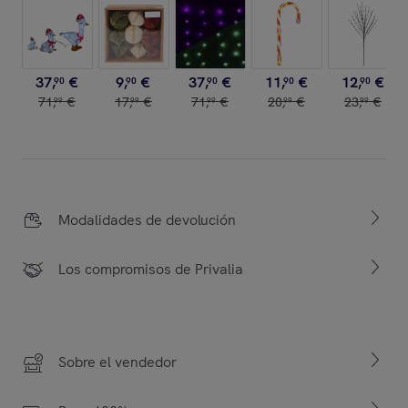
37
,
€
9
,
€
37
,
€
11
,
€
12
,
€
90
90
90
90
90
71
,
€
17
,
€
71
,
€
20
,
€
23
,
€
99
99
99
99
99
Modalidades de devolución
Los compromisos de Privalia
Sobre el vendedor