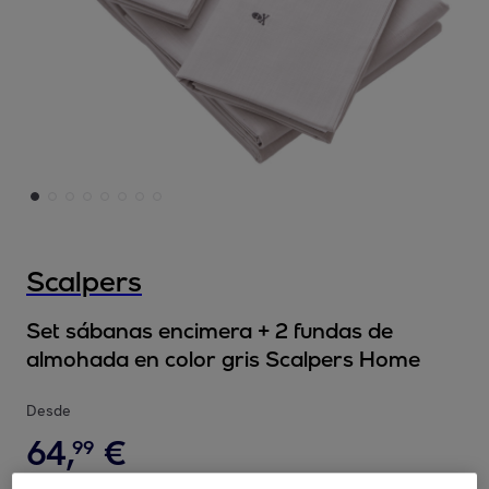
Scalpers
Set sábanas encimera + 2 fundas de
almohada en color gris Scalpers Home
Desde
64
,
€
99