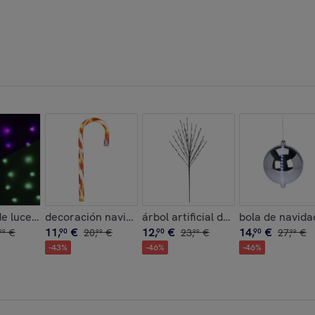
 led blancas y temporizador
bol de navidad en papel panal de abeja color blanco, verde y 
e luces de cortina con 240 luces led rgb con control remoto d
decoración navideña bastón de caramelo con luces le
árbol artificial de 110cm con 80 l
bola de navidad
11
,
€
12
,
€
14
,
€
€
90
20
,
€
90
23
,
€
90
27
,
€
99
99
99
99
-
43
%
-
46
%
-
46
%