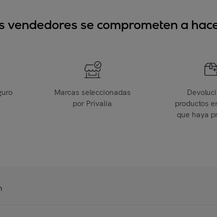
sus vendedores se comprometen a hacer
guro
Marcas seleccionadas
Devoluc
por Privalia
productos e
que haya p
n