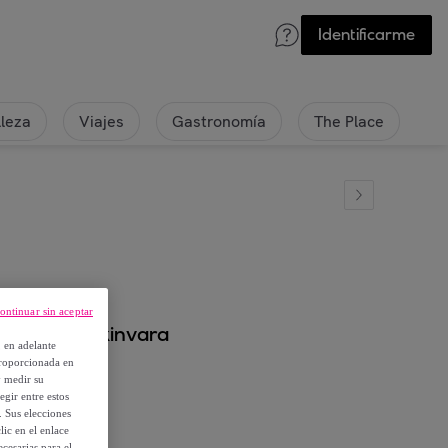
Identificarme
lleza
Viajes
Gastronomía
The Place
ontinuar sin aceptar
 colección kinvara
, en adelante
proporcionada en
y medir su
egir entre estos
. Sus elecciones
ic en el enlace
cesarias para el