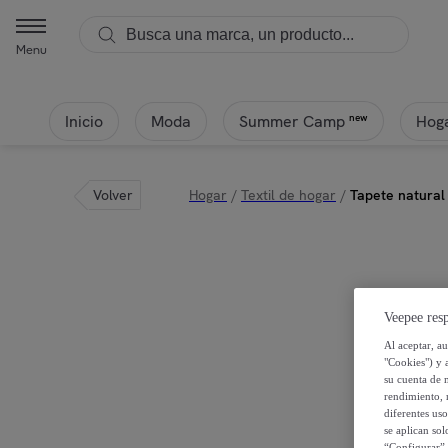
Menu
Inicio
Moda
Hoga
new
Summer Camp
Volver
Hogar
/
Textil de hogar
/
Tapete natural
Veepee resp
Al aceptar, a
"Cookies") y 
su cuenta de 
rendimiento, r
diferentes us
se aplican so
“Configurar” 