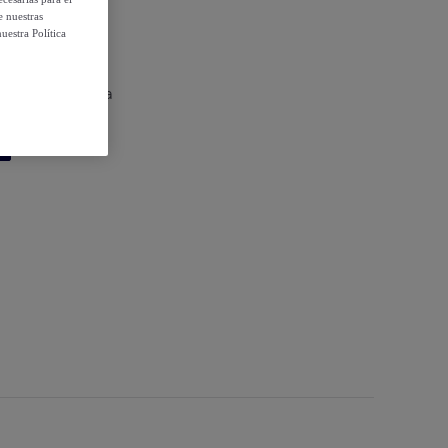
e nuestras
uestra Política
olección kinvara