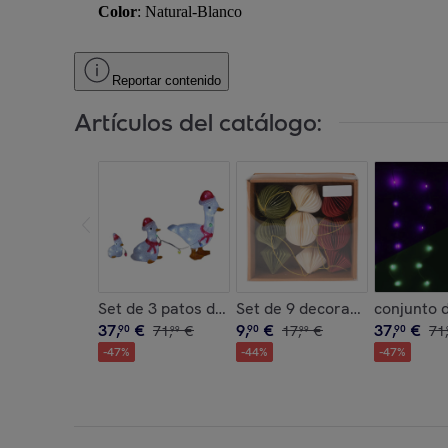
Color
: Natural-Blanco
Reportar contenido
Artículos del catálogo:
Set de 3 patos decorativos navideños con luces
Set de 9 decoraciones para ár
conjunto d
37
,
€
9
,
€
37
,
€
90
71
,
€
90
17
,
€
90
71
,
99
99
-
47
%
-
44
%
-
47
%