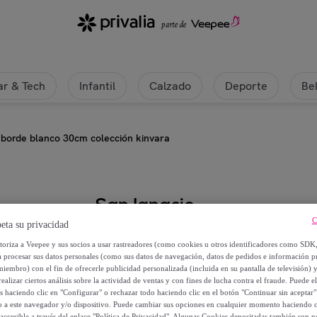
r & Tech
Infantil
Calzado
Deporte
Be
 borde blanco 30cm colección kinvara
San Ignacio
C
eta su privacidad
Tapete natural borde blanco 30cm
utoriza a Veepee y sus socios a usar rastreadores (como cookies u otros identificadores como SDK
a procesar sus datos personales (como sus datos de navegación, datos de pedidos e información 
9
,
€
miembro) con el fin de ofrecerle publicidad personalizada (incluida en su pantalla de televisión) 
99
ealizar ciertos análisis sobre la actividad de ventas y con fines de lucha contra el fraude. Puede el
os haciendo clic en "Configurar" o rechazar todo haciendo clic en el botón "Continuar sin aceptar"
22
,
€
lo a este navegador y/o dispositivo. Puede cambiar sus opciones en cualquier momento haciendo cl
99
accesible a través del enlace "Política de Privacidad". Algunas Cookies depositadas también son ne