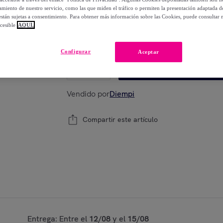
-
56
%
miento de nuestro servicio, como las que miden el tráfico o permiten la presentación adaptada d
 están sujetas a consentimiento. Para obtener más información sobre las Cookies, puede consultar n
cesible
AQUÍ.
Modelo:
Tapete natural borde blanco 30cm c
Configurar
Aceptar
1
Añadir a la cesta
Vendido por
Diempi
Compartir este artículo
Entrega: Entre el
12/08
y el
15/08