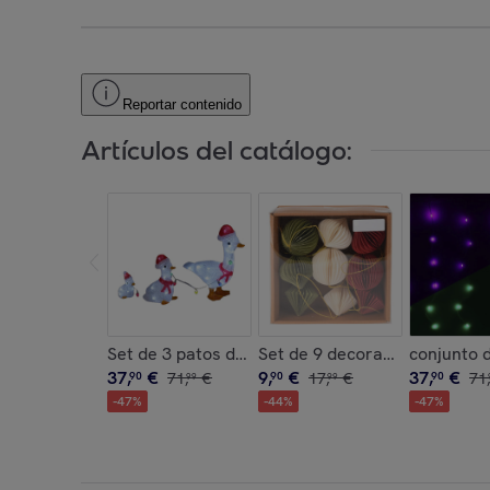
Reportar contenido
Artículos del catálogo:
Set de 3 patos decorativos navideños con luces
Set de 9 decoraciones para ár
conjunto d
37
,
€
9
,
€
37
,
€
90
71
,
€
90
17
,
€
90
71
,
99
99
-
47
%
-
44
%
-
47
%