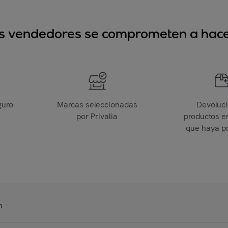
sus vendedores se comprometen a hacer
guro
Marcas seleccionadas
Devoluc
por Privalia
productos e
que haya p
n