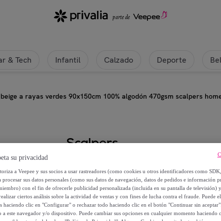
r & Tech
Infantil
Calzado
Deporte
Be
o beige a rayas verdes 90x150cm 100% algodón 470gsm scalpers hom
Scalpers
C
eta su privacidad
Toalla de baño beige a rayas v
utoriza a Veepee y sus socios a usar rastreadores (como cookies u otros identificadores como SDK
scalpers home
a procesar sus datos personales (como sus datos de navegación, datos de pedidos e información 
miembro) con el fin de ofrecerle publicidad personalizada (incluida en su pantalla de televisión) 
ealizar ciertos análisis sobre la actividad de ventas y con fines de lucha contra el fraude. Puede el
38
,
€
99
os haciendo clic en "Configurar" o rechazar todo haciendo clic en el botón "Continuar sin aceptar"
lo a este navegador y/o dispositivo. Puede cambiar sus opciones en cualquier momento haciendo cl