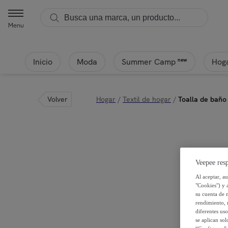
Menu
Inicio
Moda
Hoga
new
Summer Camp
Volver
Hogar
/
Textil de hogar
/
Toalla de bañ
Veepee resp
Al aceptar, a
"Cookies") y 
su cuenta de 
rendimiento, r
diferentes us
se aplican so