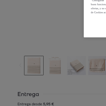
“Configurar” 
buen funciona
ofertas, y no
de Cookies ac
Entrega
Entrega desde
5,95 €