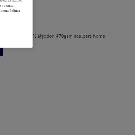
cesarias para el
e nuestras
uestra Política
des 90x150cm 100% algodón 470gsm scalpers home