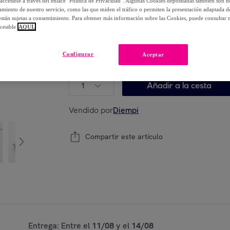
accesible a través del enlace "Política de Privacidad". Algunas Cookies depositadas también son ne
86
,
€
90
miento de nuestro servicio, como las que miden el tráfico o permiten la presentación adaptada d
-
55
%
 están sujetas a consentimiento. Para obtener más información sobre las Cookies, puede consultar n
cesible
AQUÍ.
Configurar
Aceptar
Modelo:
Toalla de baño beige a rayas ver
1
Añadir a la cesta
Vendido por
Diempi
Compartir este artículo
Entrega: Entre el
11/08
y el
14/08