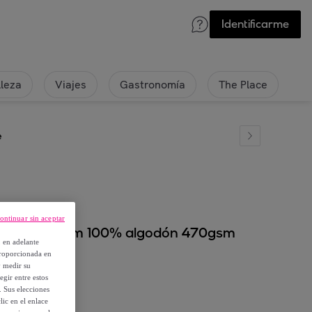
Identificarme
lleza
Viajes
Gastronomía
The Place
e
ontinuar sin aceptar
erdes 90x150cm 100% algodón 470gsm
, en adelante
proporcionada en
y medir su
egir entre estos
. Sus elecciones
ic en el enlace