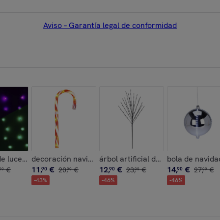
Aviso – Garantía legal de conformidad
 led blancas y temporizador
bol de navidad en papel panal de abeja color blanco, verde y 
e luces de cortina con 240 luces led rgb con control remoto d
decoración navideña bastón de caramelo con luces le
árbol artificial de 110cm con 80 l
bola de navidad
11
,
€
12
,
€
14
,
€
€
90
20
,
€
90
23
,
€
90
27
,
€
99
99
99
99
-
43
%
-
46
%
-
46
%