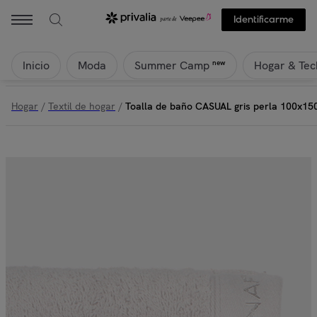
Identificarme
Inicio
Moda
Hogar & Tec
new
Summer Camp
Hogar
/
Textil de hogar
/
Toalla de baño CASUAL gris perla 100x15