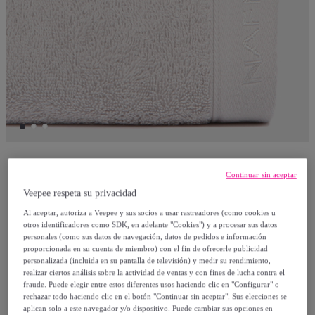
Naf Naf
Continuar sin aceptar
Veepee respeta su privacidad
Toalla de baño CASUAL gris perla 100x150
Al aceptar, autoriza a Veepee y sus socios a usar rastreadores (como cookies u
otros identificadores como SDK, en adelante "Cookies") y a procesar sus datos
cm - 100% algodón -
personales (como sus datos de navegación, datos de pedidos e información
Modelo:
100x150 cm
proporcionada en su cuenta de miembro) con el fin de ofrecerle publicidad
personalizada (incluida en su pantalla de televisión) y medir su rendimiento,
realizar ciertos análisis sobre la actividad de ventas y con fines de lucha contra el
27
,
€
99
fraude. Puede elegir entre estos diferentes usos haciendo clic en "Configurar" o
rechazar todo haciendo clic en el botón "Continuar sin aceptar". Sus elecciones se
aplican solo a este navegador y/o dispositivo. Puede cambiar sus opciones en