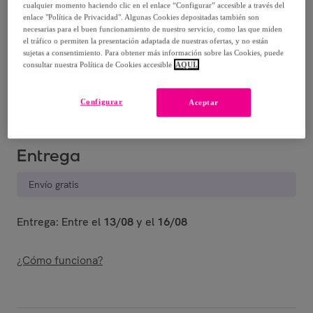
45
,
€
00
cualquier momento haciendo clic en el enlace “Configurar” accesible a través del
enlace "Política de Privacidad". Algunas Cookies depositadas también son
-
37
%
necesarias para el buen funcionamiento de nuestro servicio, como las que miden
el tráfico o permiten la presentación adaptada de nuestras ofertas, y no están
Vendido por
Grupo BC Fabrics
sujetas a consentimiento. Para obtener más información sobre las Cookies, puede
consultar nuestra Política de Cookies accesible
AQUÍ.
Están agotándose
Configurar
Aceptar
Entrega
Envío gratis
Entrega: Entre el
13/08
y el
16/08
¿Cómo funciona?