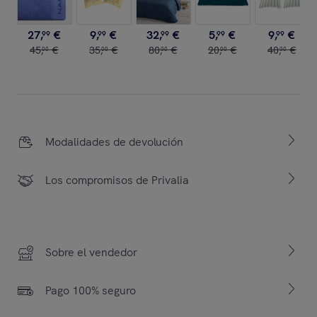
27
,
€
9
,
€
32
,
€
5
,
€
9
,
€
99
99
99
99
99
45
,
€
35
,
€
80
,
€
20
,
€
40
,
€
00
00
00
00
00
Modalidades de devolución
Los compromisos de Privalia
Sobre el vendedor
Pago 100% seguro