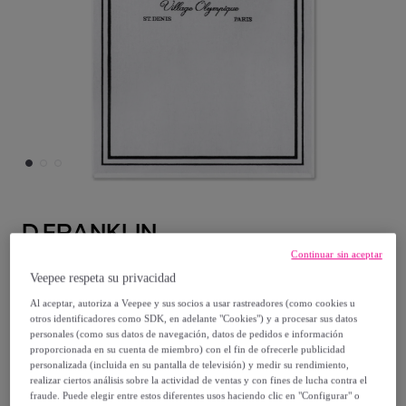
D.FRANKLIN
Continuar sin aceptar
Toalla Old Money Jacquard Velour Beach
Veepee respeta su privacidad
Towel Blanco / Negro D.Franklin
Al aceptar, autoriza a Veepee y sus socios a usar rastreadores (como cookies u
Modelo:
WHIT
otros identificadores como SDK, en adelante "Cookies") y a procesar sus datos
personales (como sus datos de navegación, datos de pedidos e información
proporcionada en su cuenta de miembro) con el fin de ofrecerle publicidad
19
,
€
99
personalizada (incluida en su pantalla de televisión) y medir su rendimiento,
realizar ciertos análisis sobre la actividad de ventas y con fines de lucha contra el
fraude. Puede elegir entre estos diferentes usos haciendo clic en "Configurar" o