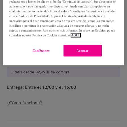
49
,
€
99
rechazar todo haciendo clic en el botón "Continuar sin aceptar". Sus elecciones se
aplican solo a este navegador y/o dispositivo. Puede cambiar sus opciones en
-
60
%
cualquier momento haciendo clic en el enlace “Configurar” accesible a través del
enlace "Política de Privacidad". Algunas Cookies depositadas también son
Vendido por
D.Franklin
necesarias para el buen funcionamiento de nuestro servicio, como las que miden
el tráfico o permiten la presentación adaptada de nuestras ofertas, y no están
sujetas a consentimiento. Para obtener más información sobre las Cookies, puede
consultar nuestra Política de Cookies accesible
AQUÍ.
Entrega
Configurar
Aceptar
Entrega desde
2,99 €
Gratis desde 39,99 € de compra
Entrega: Entre el
12/08
y el
15/08
¿Cómo funciona?