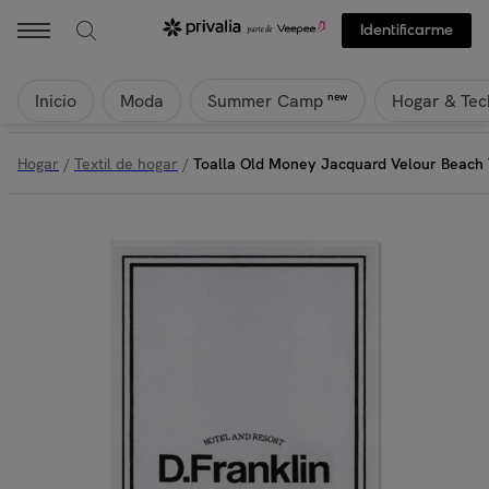
Identificarme
Inicio
Moda
Hogar & Tec
new
Summer Camp
Hogar
/
Textil de hogar
/
Toalla Old Money Jacquard Velour Beach 