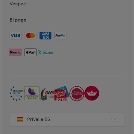
Veepee
El pago
Privalia ES