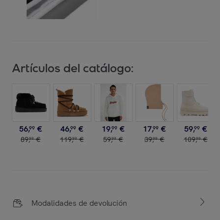
Artículos del catálogo:
56
,
€
46
,
€
19
,
€
17
,
€
59
,
€
99
99
99
99
99
89
,
€
119
,
€
59
,
€
39
,
€
109
,
€
99
99
99
99
99
Modalidades de devolución