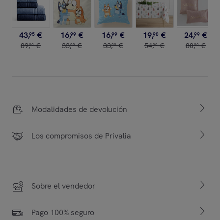
43
,
€
16
,
€
16
,
€
19
,
€
24
,
€
95
99
99
90
99
89
,
€
33
,
€
33
,
€
54
,
€
80
,
€
00
90
90
00
00
Modalidades de devolución
Los compromisos de Privalia
Sobre el vendedor
Pago 100% seguro