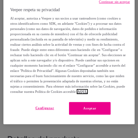
14
,
€
Continuar sin aceptar
00
-
7
%
Veepee respeta su privacidad
Al aceptar, autoriza a Veepee y sus socios a usar rastreadores (como cookies u
Vendido por
ONNA STUDIO
otros identificadores como SDK, en adelante "Cookies") y a procesar sus datos
personales (como sus datos de navegación, datos de pedidos e información
proporcionada en su cuenta de miembro) con el fin de ofrecerle publicidad
personalizada (incluida en su pantalla de televisión) y medir su rendimiento,
realizar ciertos análisis sobre la actividad de ventas y con fines de lucha contra el
fraude. Puede elegir entre estos diferentes usos haciendo clic en "Configurar" o
Entrega
rechazar todo haciendo clic en el botón "Continuar sin aceptar". Sus elecciones se
aplican solo a este navegador y/o dispositivo. Puede cambiar sus opciones en
cualquier momento haciendo clic en el enlace “Configurar” accesible a través del
Envío gratis
enlace "Política de Privacidad". Algunas Cookies depositadas también son
necesarias para el buen funcionamiento de nuestro servicio, como las que miden
el tráfico o permiten la presentación adaptada de nuestras ofertas, y no están
Entrega: Entre el
08/08
y el
11/08
sujetas a consentimiento. Para obtener más información sobre las Cookies, puede
consultar nuestra Política de Cookies accesible
AQUÍ.
¿Cómo funciona?
Configurar
Aceptar