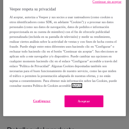
14
,
€
Continuar sin aceptar
00
-
7
%
Veepee respeta su privacidad
Al aceptar, autoriza a Veepee y sus socios a usar rastreadores (como cookies u
Vendido por
ONNA STUDIO
otros identificadores como SDK, en adelante "Cookies") y a procesar sus datos
personales (como sus datos de navegación, datos de pedidos e información
proporcionada en su cuenta de miembro) con el fin de ofrecerle publicidad
personalizada (incluida en su pantalla de televisión) y medir su rendimiento,
realizar ciertos análisis sobre la actividad de ventas y con fines de lucha contra el
fraude. Puede elegir entre estos diferentes usos haciendo clic en "Configurar" o
Entrega
rechazar todo haciendo clic en el botón "Continuar sin aceptar". Sus elecciones se
aplican solo a este navegador y/o dispositivo. Puede cambiar sus opciones en
cualquier momento haciendo clic en el enlace “Configurar” accesible a través del
Envío gratis
enlace "Política de Privacidad". Algunas Cookies depositadas también son
necesarias para el buen funcionamiento de nuestro servicio, como las que miden
el tráfico o permiten la presentación adaptada de nuestras ofertas, y no están
Entrega: Entre el
08/08
y el
11/08
sujetas a consentimiento. Para obtener más información sobre las Cookies, puede
consultar nuestra Política de Cookies accesible
AQUÍ.
¿Cómo funciona?
Configurar
Aceptar