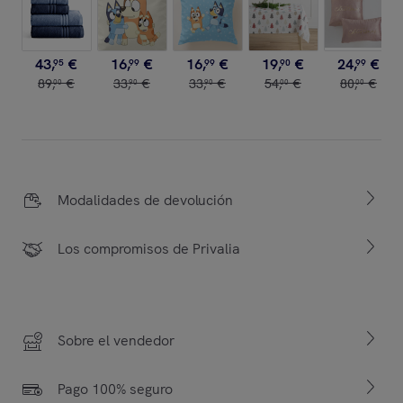
43
,
€
16
,
€
16
,
€
19
,
€
24
,
€
95
99
99
90
99
89
,
€
33
,
€
33
,
€
54
,
€
80
,
€
00
90
90
00
00
Modalidades de devolución
Los compromisos de Privalia
Sobre el vendedor
Pago 100% seguro