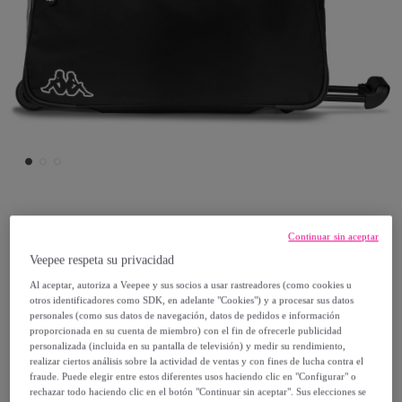
KAPPA
Continuar sin aceptar
Veepee respeta su privacidad
Kappa - Bolsos Hombre Mujer Negro -
Al aceptar, autoriza a Veepee y sus socios a usar rastreadores (como cookies u
Kappa4Training Wincom
otros identificadores como SDK, en adelante "Cookies") y a procesar sus datos
Modelo:
L
personales (como sus datos de navegación, datos de pedidos e información
proporcionada en su cuenta de miembro) con el fin de ofrecerle publicidad
personalizada (incluida en su pantalla de televisión) y medir su rendimiento,
59
,
€
realizar ciertos análisis sobre la actividad de ventas y con fines de lucha contra el
99
fraude. Puede elegir entre estos diferentes usos haciendo clic en "Configurar" o
rechazar todo haciendo clic en el botón "Continuar sin aceptar". Sus elecciones se