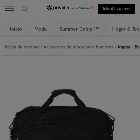
KAPPA - Kappa - Bolsos Hombre Mujer Negro - Kappa4Training Win
Identificarme
Inicio
Moda
Hogar & Tec
new
Summer Camp
Moda de hombre
/
Accesorios de moda para hombres
/
Kappa - Bo