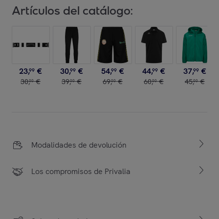
Artículos del catálogo:
23
,
€
30
,
€
54
,
€
44
,
€
37
,
€
99
99
99
99
99
30
,
€
39
,
€
69
,
€
60
,
€
45
,
€
00
00
00
00
00
Modalidades de devolución
Los compromisos de Privalia