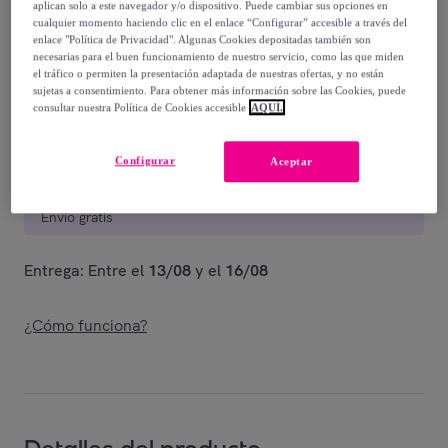
86
,
€
aplican solo a este navegador y/o dispositivo. Puede cambiar sus opciones en
00
cualquier momento haciendo clic en el enlace “Configurar” accesible a través del
-
30
%
enlace "Política de Privacidad". Algunas Cookies depositadas también son
necesarias para el buen funcionamiento de nuestro servicio, como las que miden
Vendido por
Kappa
el tráfico o permiten la presentación adaptada de nuestras ofertas, y no están
sujetas a consentimiento. Para obtener más información sobre las Cookies, puede
consultar nuestra Política de Cookies accesible
AQUÍ.
Configurar
Aceptar
Entrega
Envío gratis
Entrega: Entre el
13/08
y el
16/08
¿Cómo funciona?