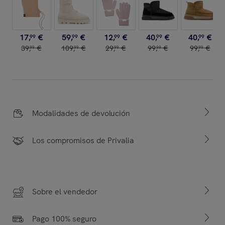
17
,
€
59
,
€
12
,
€
40
,
€
40
,
€
99
99
99
99
99
39
,
€
109
,
€
29
,
€
99
,
€
99
,
€
99
99
99
99
99
Modalidades de devolución
Los compromisos de Privalia
Sobre el vendedor
Pago 100% seguro