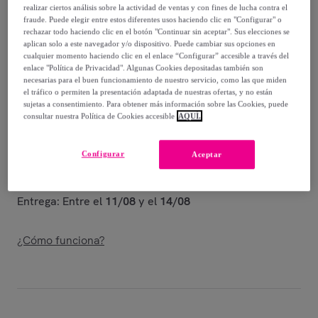
-
64
%
realizar ciertos análisis sobre la actividad de ventas y con fines de lucha contra el
fraude. Puede elegir entre estos diferentes usos haciendo clic en "Configurar" o
Vendido por
D.Franklin
rechazar todo haciendo clic en el botón "Continuar sin aceptar". Sus elecciones se
aplican solo a este navegador y/o dispositivo. Puede cambiar sus opciones en
cualquier momento haciendo clic en el enlace “Configurar” accesible a través del
enlace "Política de Privacidad". Algunas Cookies depositadas también son
necesarias para el buen funcionamiento de nuestro servicio, como las que miden
el tráfico o permiten la presentación adaptada de nuestras ofertas, y no están
Entrega
sujetas a consentimiento. Para obtener más información sobre las Cookies, puede
consultar nuestra Política de Cookies accesible
AQUÍ.
Entrega desde
2,99 €
Configurar
Aceptar
Gratis desde 39,99 € de compra
Entrega: Entre el
11/08
y el
14/08
¿Cómo funciona?