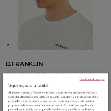
D.FRANKLIN
Gafas De Sol D. Franklin Ajax
Continuar sin aceptar
Modelo:
WHIT
Veepee respeta su privacidad
22
,
€
Al aceptar, autoriza a Veepee y sus socios a usar rastreadores (como cookies u
99
otros identificadores como SDK, en adelante "Cookies") y a procesar sus datos
personales (como sus datos de navegación, datos de pedidos e información
proporcionada en su cuenta de miembro) con el fin de ofrecerle publicidad
64
,
€
99
personalizada (incluida en su pantalla de televisión) y medir su rendimiento,