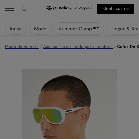
D.FRANKLIN - Gafas De Sol D. Franklin Ajax | Privalia
Identificarme
Inicio
Moda
Hogar & Tec
new
Summer Camp
Moda de hombre
/
Accesorios de moda para hombres
/
Gafas De So