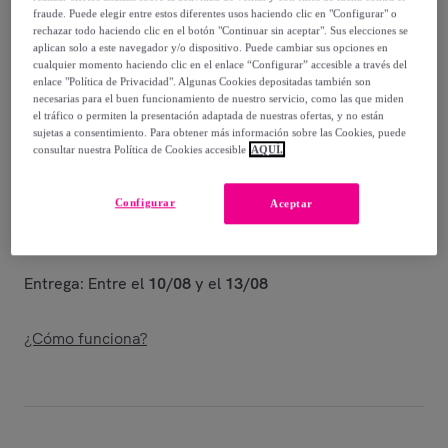
-
64
%
fraude. Puede elegir entre estos diferentes usos haciendo clic en "Configurar" o
rechazar todo haciendo clic en el botón "Continuar sin aceptar". Sus elecciones se
Vendido por
D.Franklin
aplican solo a este navegador y/o dispositivo. Puede cambiar sus opciones en
cualquier momento haciendo clic en el enlace “Configurar” accesible a través del
enlace "Política de Privacidad". Algunas Cookies depositadas también son
necesarias para el buen funcionamiento de nuestro servicio, como las que miden
el tráfico o permiten la presentación adaptada de nuestras ofertas, y no están
sujetas a consentimiento. Para obtener más información sobre las Cookies, puede
Entrega
consultar nuestra Política de Cookies accesible
AQUÍ.
Entrega desde
2,99 €
Configurar
Aceptar
Gratis desde 39,99 € de compra
Entrega: Entre el
10/08
y el
13/08
¿Cómo funciona?