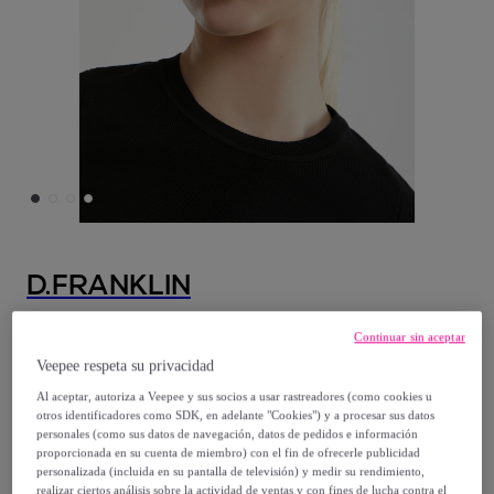
D.FRANKLIN
Gafas De Sol D. Franklin Big D Constellation
Continuar sin aceptar
Modelo:
UNI
Veepee respeta su privacidad
Al aceptar, autoriza a Veepee y sus socios a usar rastreadores (como cookies u
17
,
€
99
otros identificadores como SDK, en adelante "Cookies") y a procesar sus datos
personales (como sus datos de navegación, datos de pedidos e información
proporcionada en su cuenta de miembro) con el fin de ofrecerle publicidad
49
,
€
personalizada (incluida en su pantalla de televisión) y medir su rendimiento,
99
realizar ciertos análisis sobre la actividad de ventas y con fines de lucha contra el