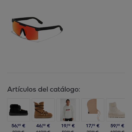
Artículos del catálogo:
56
,
€
46
,
€
19
,
€
17
,
€
59
,
€
99
99
99
99
99
89
,
€
119
,
€
59
,
€
39
,
€
109
,
€
99
99
99
99
99