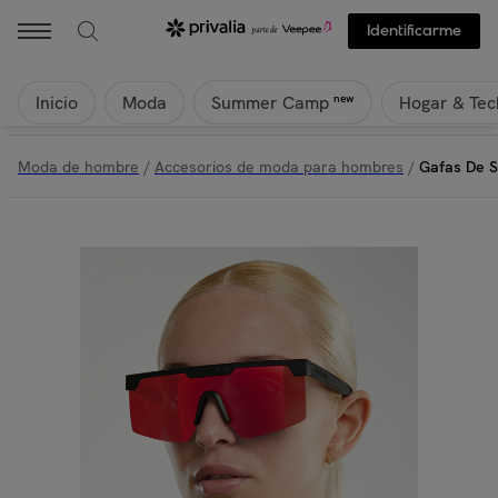
Identificarme
Inicio
Moda
Hogar & Tec
new
Summer Camp
Moda de hombre
/
Accesorios de moda para hombres
/
Gafas De So