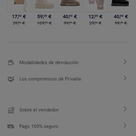
17
,
€
59
,
€
40
,
€
12
,
€
40
,
€
99
99
99
99
99
39
,
€
109
,
€
99
,
€
29
,
€
99
,
€
99
99
99
99
99
Modalidades de devolución
Los compromisos de Privalia
Sobre el vendedor
Pago 100% seguro