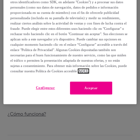
49
,
€
99
otros identificadores como SDK, en adelante "Cookies") y a procesar sus datos
personales (como sus datos de navegación, datos de pedidos e información
-
30
%
proporcionada en su cuenta de miembro) con el fin de ofrecerle publicidad
personalizada (incluida en su pantalla de televisión) y medir su rendimiento,
Vendido por
D.Franklin
realizar ciertos análisis sobre la actividad de ventas y con fines de lucha contra el
fraude. Puede elegir entre estos diferentes usos haciendo clic en "Configurar" o
rechazar todo haciendo clic en el botón "Continuar sin aceptar". Sus elecciones se
aplican solo a este navegador y/o dispositivo. Puede cambiar sus opciones en
cualquier momento haciendo clic en el enlace “Configurar” accesible a través del
enlace "Política de Privacidad". Algunas Cookies depositadas también son
Entrega
necesarias para el buen funcionamiento de nuestro servicio, como las que miden
el tráfico o permiten la presentación adaptada de nuestras ofertas, y no están
sujetas a consentimiento. Para obtener más información sobre las Cookies, puede
Entrega desde
2,99 €
consultar nuestra Política de Cookies accesible
AQUÍ.
Gratis desde 39,99 € de compra
Configurar
Aceptar
Entrega: Entre el
10/08
y el
13/08
¿Cómo funciona?