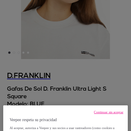
D.FRANKLIN
Gafas De Sol D. Franklin Ultra Light S
Square
Modelo:
BLUE
Continuar sin aceptar
34
,
€
99
Veepee respeta su privacidad
Al aceptar, autoriza a Veepee y sus socios a usar rastreadores (como cookies u