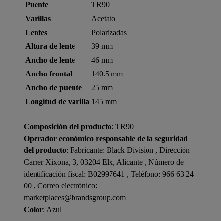
Puente
TR90
Varillas
Acetato
Lentes
Polarizadas
Altura de lente
39 mm
Ancho de lente
46 mm
Ancho frontal
140.5 mm
Ancho de puente
25 mm
Longitud de varilla
145 mm
Composición del producto
: TR90
Operador económico responsable de la seguridad
del producto
: Fabricante: Black Division , Dirección
Carrer Xixona, 3, 03204 Elx, Alicante , Número de
identificación fiscal: B02997641 , Teléfono: 966 63 24
00 , Correo electrónico:
marketplaces@brandsgroup.com
Color
: Azul