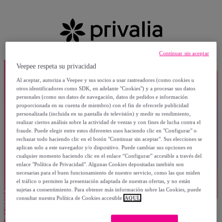
Continuar sin aceptar
Veepee respeta su privacidad
Al aceptar, autoriza a Veepee y sus socios a usar rastreadores (como cookies u
otros identificadores como SDK, en adelante "Cookies") y a procesar sus datos
personales (como sus datos de navegación, datos de pedidos e información
proporcionada en su cuenta de miembro) con el fin de ofrecerle publicidad
personalizada (incluida en su pantalla de televisión) y medir su rendimiento,
realizar ciertos análisis sobre la actividad de ventas y con fines de lucha contra el
fraude. Puede elegir entre estos diferentes usos haciendo clic en "Configurar" o
rechazar todo haciendo clic en el botón "Continuar sin aceptar". Sus elecciones se
aplican solo a este navegador y/o dispositivo. Puede cambiar sus opciones en
cualquier momento haciendo clic en el enlace “Configurar” accesible a través del
enlace "Política de Privacidad". Algunas Cookies depositadas también son
necesarias para el buen funcionamiento de nuestro servicio, como las que miden
el tráfico o permiten la presentación adaptada de nuestras ofertas, y no están
sujetas a consentimiento. Para obtener más información sobre las Cookies, puede
consultar nuestra Política de Cookies accesible
AQUÍ.