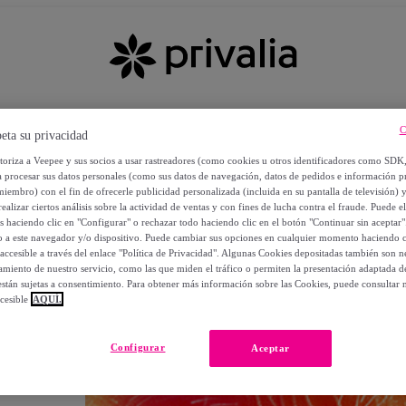
C
eta su privacidad
utoriza a Veepee y sus socios a usar rastreadores (como cookies u otros identificadores como SDK
a procesar sus datos personales (como sus datos de navegación, datos de pedidos e información 
miembro) con el fin de ofrecerle publicidad personalizada (incluida en su pantalla de televisión) 
ealizar ciertos análisis sobre la actividad de ventas y con fines de lucha contra el fraude. Puede el
os haciendo clic en "Configurar" o rechazar todo haciendo clic en el botón "Continuar sin aceptar"
lo a este navegador y/o dispositivo. Puede cambiar sus opciones en cualquier momento haciendo cl
accesible a través del enlace "Política de Privacidad". Algunas Cookies depositadas también son ne
miento de nuestro servicio, como las que miden el tráfico o permiten la presentación adaptada d
 están sujetas a consentimiento. Para obtener más información sobre las Cookies, puede consultar n
cesible
AQUÍ.
OS
Configurar
Aceptar
 POR