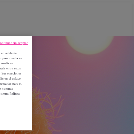
ontinuar sin aceptar
, en adelante
proporcionada en
y medir su
egir entre estos
. Sus elecciones
ic en el enlace
cesarias para el
e nuestras
uestra Política