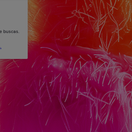
e buscas.
.