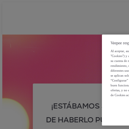
Veepee resp
Al aceptar, a
"Cookies") y 
su cuenta de 
rendimiento, r
diferentes us
se aplican so
“Configurar” 
buen funciona
ofertas, y no
de Cookies ac
¡ESTÁBAMOS SEGUR
DE HABERLO PUESTO