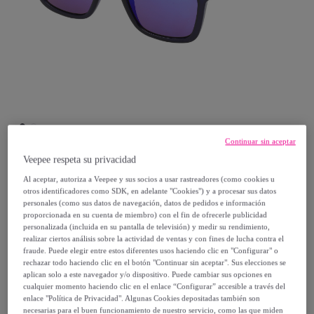
Continuar sin aceptar
Veepee respeta su privacidad
Guess
Al aceptar, autoriza a Veepee y sus socios a usar rastreadores (como cookies u
otros identificadores como SDK, en adelante "Cookies") y a procesar sus datos
personales (como sus datos de navegación, datos de pedidos e información
Gafas de sol Guess Hombre GO00068-
proporcionada en su cuenta de miembro) con el fin de ofrecerle publicidad
5584C
personalizada (incluida en su pantalla de televisión) y medir su rendimiento,
realizar ciertos análisis sobre la actividad de ventas y con fines de lucha contra el
Modelo:
Gafas de sol Guess Hombre
fraude. Puede elegir entre estos diferentes usos haciendo clic en "Configurar" o
GO00068-5584C
rechazar todo haciendo clic en el botón "Continuar sin aceptar". Sus elecciones se
aplican solo a este navegador y/o dispositivo. Puede cambiar sus opciones en
cualquier momento haciendo clic en el enlace “Configurar” accesible a través del
40
,
€
enlace "Política de Privacidad". Algunas Cookies depositadas también son
00
necesarias para el buen funcionamiento de nuestro servicio, como las que miden