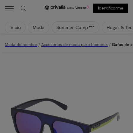
Identificarme
Inicio
Moda
Hogar & Tec
new
Summer Camp
Moda de hombre
/
Accesorios de moda para hombres
/
Gafas de 