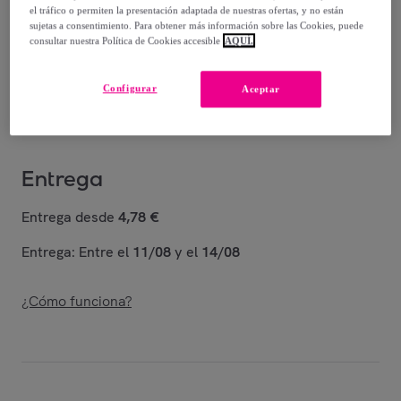
el tráfico o permiten la presentación adaptada de nuestras ofertas, y no están
125
,
€
sujetas a consentimiento. Para obtener más información sobre las Cookies, puede
00
consultar nuestra Política de Cookies accesible
AQUÍ.
-
68
%
Vendido por
Relojitos
Configurar
Aceptar
Entrega
Entrega desde
4,78 €
Entrega: Entre el
11/08
y el
14/08
¿Cómo funciona?