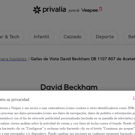
etato Hombre 52 mm | Privalia
r & Tech
Infantil
Calzado
Deporte
Be
 para hombres
/
Gafas de Vista David Beckham DB 1107 807 de Acet
David Beckham
C
Gafas de Vista David Beckham D
eta su privacidad
utoriza a Veepee y sus socios a usar rastreadores (como cookies u otros identificadores como SDK
a procesar sus datos personales (como sus datos de navegación, datos de pedidos e información 
97
,
€
99
miembro) con el fin de ofrecerle publicidad personalizada (incluida en su pantalla de televisión) 
ealizar ciertos análisis sobre la actividad de ventas y con fines de lucha contra el fraude. Puede el
os haciendo clic en "Configurar" o rechazar todo haciendo clic en el botón "Continuar sin aceptar"
224
,
€
00
lo a este navegador y/o dispositivo. Puede cambiar sus opciones en cualquier momento haciendo cl