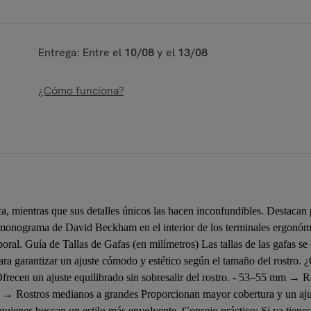
Entrega: Entre el
10/08
y el
13/08
¿Cómo funciona?
ca, mientras que sus detalles únicos las hacen inconfundibles. Desta
el monograma de David Beckham en el interior de los terminales ergonómic
oral. Guía de Tallas de Gafas (en milímetros) Las tallas de las gafas s
para garantizar un ajuste cómodo y estético según el tamaño del rostro
recen un ajuste equilibrado sin sobresalir del rostro. - 53–55 mm → Ro
m → Rostros medianos a grandes Proporcionan mayor cobertura y un aj
uienes buscan un estilo más envolvente. Consejo práctico: Si ya tiene