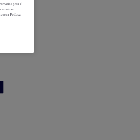
cesarias para el
e nuestras
uestra Política