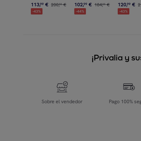
113
,
€
102
,
€
120
,
€
99
200
,
€
99
184
,
€
99
2
00
00
-
43
%
-
44
%
-
43
%
¡Privalia y 
Sobre el vendedor
Pago 100% se