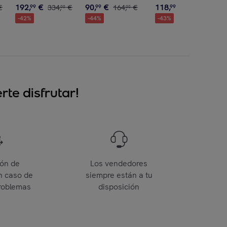
192
,
€
90
,
€
118
,
€
€
99
334
,
€
99
164
,
€
99
210
,
€
00
00
00
-
42
%
-
44
%
-
43
%
te disfrutar!
ión de
Los vendedores
n caso de
siempre están a tu
roblemas
disposición