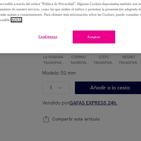
-
56
%
accesible a través del enlace "Política de Privacidad". Algunas Cookies depositadas también son ne
miento de nuestro servicio, como las que miden el tráfico o permiten la presentación adaptada d
Elige tu modelo
 están sujetas a consentimiento. Para obtener más información sobre las Cookies, puede consultar n
cesible
AQUÍ.
Configurar
Aceptar
LA HABANA
CUERNO
LODO
NEGRO
TRANSPARE
MARRÓN
TRANSPARE
TRANSPARE
NTE
TRANSPARE
NTE
NTE
Modelo:
52 mm
NTE
1
Añadir a la cesta
Vendido por
GAFAS EXPRESS 24h.
Compartir este artículo