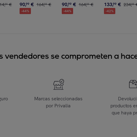
90
,
€
90
,
€
133
,
€
14
,
€
99
164
,
€
99
164
,
€
99
234
,
00
00
00
00
-
44
%
-
44
%
-
42
%
sus vendedores se comprometen a hacer
guro
Marcas seleccionadas
Devoluc
por Privalia
productos e
que haya p