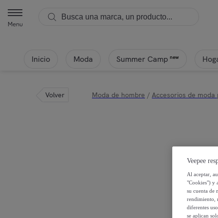
David Beckham - Gafas de Vista David Beckham DB 1107 807 de Ac
Menu
Inicio
Moda
Hoga
new
Summer Camp
Volver
Moda de hombre
/
Accesorios de moda
Veepee resp
Al aceptar, a
"Cookies") y 
su cuenta de 
rendimiento, r
diferentes us
se aplican so