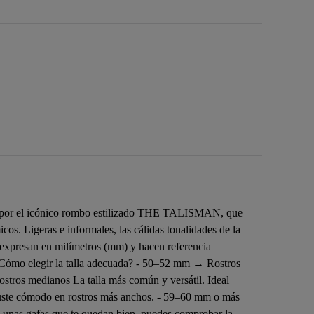
can por el icónico rombo estilizado THE TALISMAN, que
os. Ligeras e informales, las cálidas tonalidades de la
e expresan en milímetros (mm) y hacen referencia
. ¿Cómo elegir la talla adecuada? - 50–52 mm → Rostros
stros medianos La talla más común y versátil. Ideal
uste cómodo en rostros más anchos. - 59–60 mm o más
s unas gafas que te quedan bien, puedes comprobar la