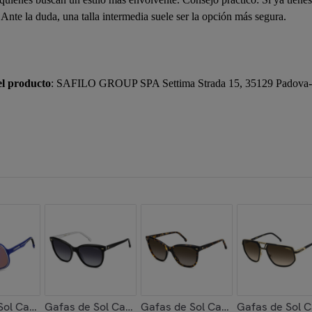
a. Ante la duda, una talla intermedia suele ser la opción más segura.
el producto
: SAFILO GROUP SPA Settima Strada 15, 35129 Padova- 
ex 53 mm
RT 02/S I46 de Tr90 Hombre 99 mm
Sol Carrera C SPORT 02/S XW0 de Tr90 Hombre 99 mm
Gafas de Sol Carrera 3043/S 80S de Acetato Mujer 
Gafas de Sol Carrera 3043/S 086
Gafas de Sol 