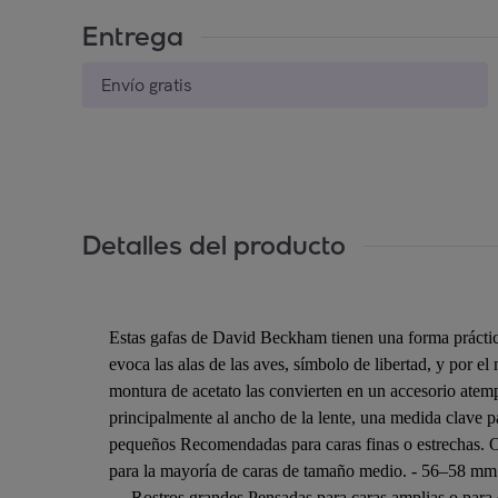
Entrega
Envío gratis
Detalles del producto
Estas gafas de David Beckham tienen una forma prácti
evoca las alas de las aves, símbolo de libertad, y por 
montura de acetato las convierten en un accesorio atemp
principalmente al ancho de la lente, una medida clave 
pequeños Recomendadas para caras finas o estrechas. Of
para la mayoría de caras de tamaño medio. - 56–58 m
→ Rostros grandes Pensadas para caras amplias o para q