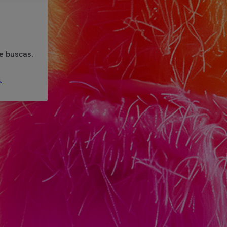
e buscas.
.