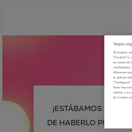
Veepee resp
Al aceptar, a
"Cookies") y 
su cuenta de 
rendimiento, r
diferentes us
se aplican so
“Configurar” 
buen funciona
ofertas, y no
de Cookies ac
¡ESTÁBAMOS SEGUR
DE HABERLO PUESTO