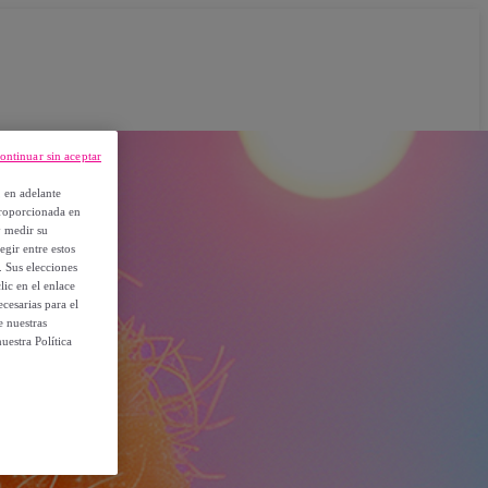
ontinuar sin aceptar
, en adelante
proporcionada en
y medir su
egir entre estos
. Sus elecciones
ic en el enlace
cesarias para el
e nuestras
uestra Política