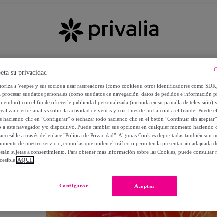
C
eta su privacidad
utoriza a Veepee y sus socios a usar rastreadores (como cookies u otros identificadores como SDK
a procesar sus datos personales (como sus datos de navegación, datos de pedidos e información 
miembro) con el fin de ofrecerle publicidad personalizada (incluida en su pantalla de televisión) 
ealizar ciertos análisis sobre la actividad de ventas y con fines de lucha contra el fraude. Puede el
os haciendo clic en "Configurar" o rechazar todo haciendo clic en el botón "Continuar sin aceptar"
lo a este navegador y/o dispositivo. Puede cambiar sus opciones en cualquier momento haciendo cl
accesible a través del enlace "Política de Privacidad". Algunas Cookies depositadas también son ne
miento de nuestro servicio, como las que miden el tráfico o permiten la presentación adaptada d
 están sujetas a consentimiento. Para obtener más información sobre las Cookies, puede consultar n
cesible
AQUÍ.
OS
Configurar
Aceptar
 POR