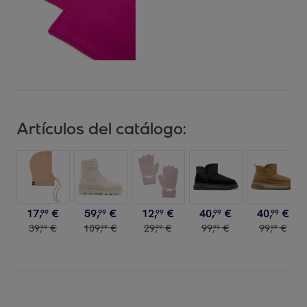
Artículos del catálogo:
17
,
€
59
,
€
12
,
€
40
,
€
40
,
€
99
99
99
99
99
39
,
€
109
,
€
29
,
€
99
,
€
99
,
€
99
99
99
99
99