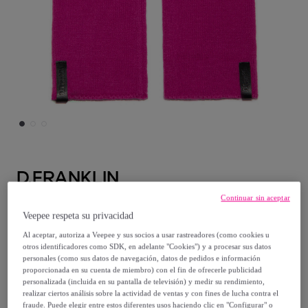
D.FRANKLIN
Continuar sin aceptar
Guantes Nordic TRK Knitted Fingerless
Veepee respeta su privacidad
Gloves Fucsia D.Franklin
Al aceptar, autoriza a Veepee y sus socios a usar rastreadores (como cookies u
Modelo:
FUCH
otros identificadores como SDK, en adelante "Cookies") y a procesar sus datos
personales (como sus datos de navegación, datos de pedidos e información
proporcionada en su cuenta de miembro) con el fin de ofrecerle publicidad
12
,
€
99
personalizada (incluida en su pantalla de televisión) y medir su rendimiento,
realizar ciertos análisis sobre la actividad de ventas y con fines de lucha contra el
fraude. Puede elegir entre estos diferentes usos haciendo clic en "Configurar" o