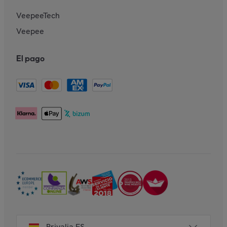
VeepeeTech
Veepee
El pago
Privalia ES