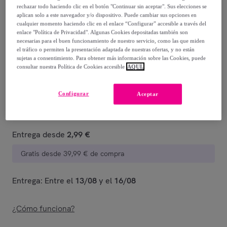
29
,
€
99
rechazar todo haciendo clic en el botón "Continuar sin aceptar". Sus elecciones se
-
56
%
aplican solo a este navegador y/o dispositivo. Puede cambiar sus opciones en
cualquier momento haciendo clic en el enlace “Configurar” accesible a través del
enlace "Política de Privacidad". Algunas Cookies depositadas también son
Vendido por
D.Franklin
necesarias para el buen funcionamiento de nuestro servicio, como las que miden
el tráfico o permiten la presentación adaptada de nuestras ofertas, y no están
Están agotándose
sujetas a consentimiento. Para obtener más información sobre las Cookies, puede
consultar nuestra Política de Cookies accesible
AQUÍ.
Configurar
Aceptar
Entrega
Entrega desde
2,99 €
Gratis desde 39,99 € de compra
Entrega: Entre el
13/08
y el
16/08
¿Cómo funciona?