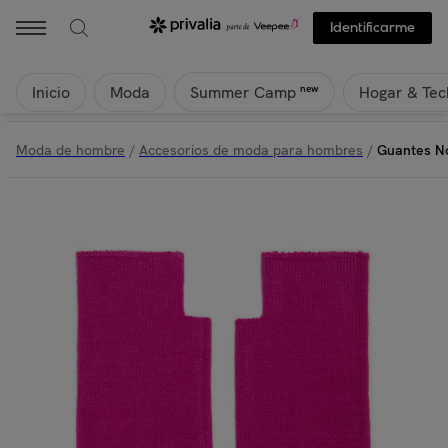
Identificarme
Inicio
Moda
Hogar & Tec
new
Summer Camp
Moda de hombre
/
Accesorios de moda para hombres
/
Guantes No