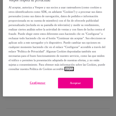
Veepee respeta su privacidad
Al aceptar, autoriza a Veepee y sus socios a usar rastreadores (como cookies u
138
,
€
60
otros identificadores como SDK, en adelante "Cookies") y a procesar sus datos
-
35
%
personales (como sus datos de navegación, datos de pedidos e información
proporcionada en su cuenta de miembro) con el fin de ofrecerle publicidad
Vendido por
TOP MALETAS
personalizada (incluida en su pantalla de televisión) y medir su rendimiento,
realizar ciertos análisis sobre la actividad de ventas y con fines de lucha contra el
fraude. Puede elegir entre estos diferentes usos haciendo clic en "Configurar" o
rechazar todo haciendo clic en el botón "Continuar sin aceptar". Sus elecciones se
aplican solo a este navegador y/o dispositivo. Puede cambiar sus opciones en
cualquier momento haciendo clic en el enlace “Configurar” accesible a través del
Entrega
enlace "Política de Privacidad". Algunas Cookies depositadas también son
necesarias para el buen funcionamiento de nuestro servicio, como las que miden
el tráfico o permiten la presentación adaptada de nuestras ofertas, y no están
Envío gratis
sujetas a consentimiento. Para obtener más información sobre las Cookies, puede
consultar nuestra Política de Cookies accesible
AQUÍ.
Entrega: Entre el
08/08
y el
11/08
Configurar
Aceptar
¿Cómo funciona?