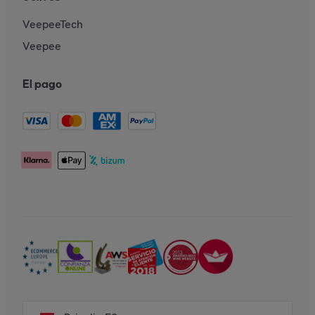
VeepeeTech
Veepee
El pago