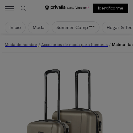
Identificarme
Inicio
Moda
Hogar & Tec
new
Summer Camp
Moda de hombre
/
Accesorios de moda para hombres
/
Maleta Ita