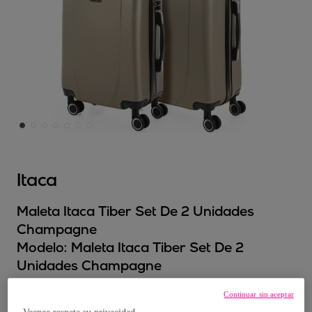
Itaca
Maleta Itaca Tiber Set De 2 Unidades
Champagne
Modelo:
Maleta Itaca Tiber Set De 2
Unidades Champagne
Continuar sin aceptar
89
,
€
99