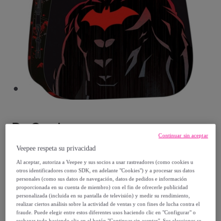
Dc Comics
Continuar sin aceptar
Mochila 3d batman
Veepee respeta su privacidad
Modelo:
Mochila 3d batman
Al aceptar, autoriza a Veepee y sus socios a usar rastreadores (como cookies u
otros identificadores como SDK, en adelante "Cookies") y a procesar sus datos
personales (como sus datos de navegación, datos de pedidos e información
15
,
€
92
proporcionada en su cuenta de miembro) con el fin de ofrecerle publicidad
personalizada (incluida en su pantalla de televisión) y medir su rendimiento,
realizar ciertos análisis sobre la actividad de ventas y con fines de lucha contra el
19
,
€
90
fraude. Puede elegir entre estos diferentes usos haciendo clic en "Configurar" o
rechazar todo haciendo clic en el botón "Continuar sin aceptar". Sus elecciones se