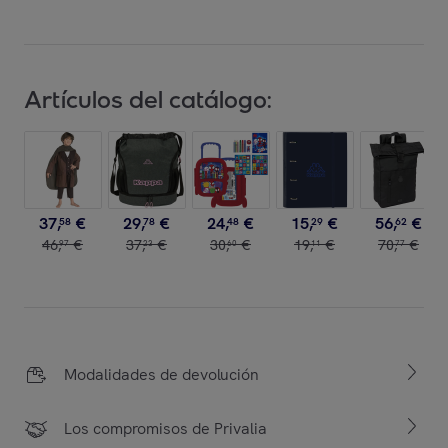
Artículos del catálogo:
37
,
€
29
,
€
24
,
€
15
,
€
56
,
€
58
78
48
29
62
46
,
€
37
,
€
30
,
€
19
,
€
70
,
€
97
23
60
11
77
Modalidades de devolución
Los compromisos de Privalia