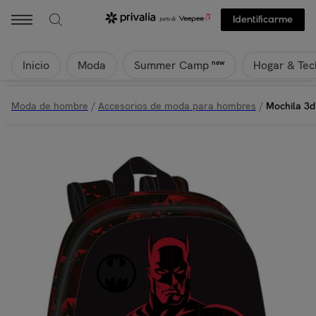
Identificarme
Inicio
Moda
Hogar & Tec
new
Summer Camp
Moda de hombre
/
Accesorios de moda para hombres
/
Mochila 3