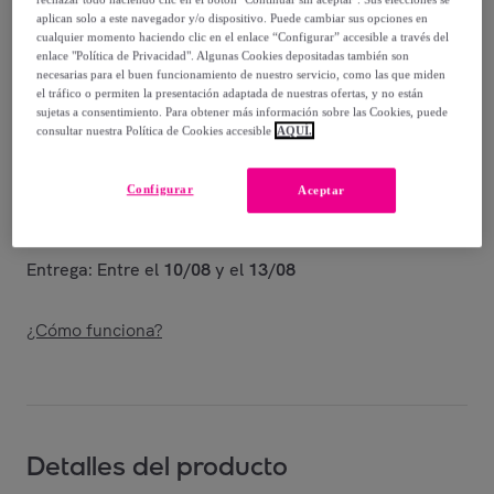
-
20
%
aplican solo a este navegador y/o dispositivo. Puede cambiar sus opciones en
cualquier momento haciendo clic en el enlace “Configurar” accesible a través del
Vendido por
ECOMMERC3
enlace "Política de Privacidad". Algunas Cookies depositadas también son
necesarias para el buen funcionamiento de nuestro servicio, como las que miden
el tráfico o permiten la presentación adaptada de nuestras ofertas, y no están
sujetas a consentimiento. Para obtener más información sobre las Cookies, puede
consultar nuestra Política de Cookies accesible
AQUÍ.
Entrega
Configurar
Aceptar
Envío gratis
Entrega: Entre el
10/08
y el
13/08
¿Cómo funciona?
Detalles del producto