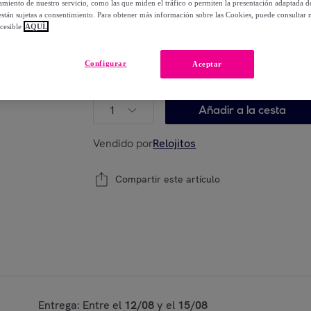
miento de nuestro servicio, como las que miden el tráfico o permiten la presentación adaptada d
-
73
%
 están sujetas a consentimiento. Para obtener más información sobre las Cookies, puede consultar n
cesible
AQUÍ.
Están agotándose
Configurar
Aceptar
Modelo:
Montura de gafas Under Armour H
1
Añadir a la cesta
Vendido por
Relojitos
Compartir este artículo
Entrega: Entre el
12/08
y el
15/08