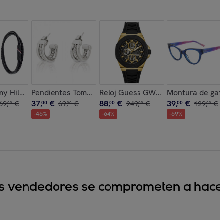
e 2790392
my Hilfiger 2770191 Hombre Analogico Cuarzo con Correa de A
Pendientes Tommy Hilfiger Mujer 2701091
Reloj Guess GW0577G2 Hombre Ana
Montura de ga
37
,
€
88
,
€
39
,
€
69
,
€
00
69
,
€
00
249
,
€
00
129
,
€
00
00
90
00
-
46
%
-
64
%
-
69
%
sus vendedores se comprometen a hacer