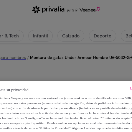
r & Tech
Infantil
Calzado
Deporte
Be
 para hombres
/
Montura de gafas Under Armour Hombre UA-5032-G
Under Armour
C
eta su privacidad
Montura de gafas Under Armou
utoriza a Veepee y sus socios a usar rastreadores (como cookies u otros identificadores como SDK
a procesar sus datos personales (como sus datos de navegación, datos de pedidos e información 
miembro) con el fin de ofrecerle publicidad personalizada (incluida en su pantalla de televisión) 
44
,
€
00
ealizar ciertos análisis sobre la actividad de ventas y con fines de lucha contra el fraude. Puede el
os haciendo clic en "Configurar" o rechazar todo haciendo clic en el botón "Continuar sin aceptar"
lo a este navegador y/o dispositivo. Puede cambiar sus opciones en cualquier momento haciendo cl
165
,
€
00
accesible a través del enlace "Política de Privacidad". Algunas Cookies depositadas también son ne