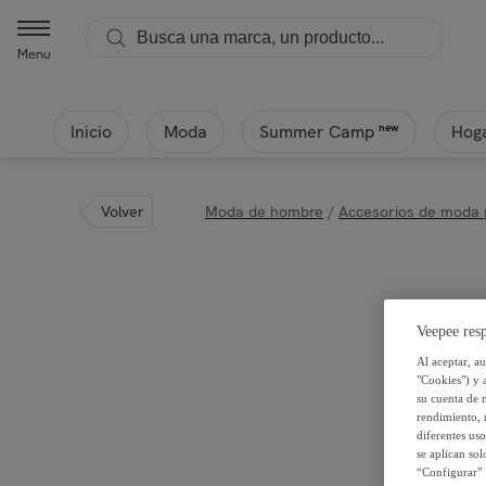
Menu
Inicio
Moda
Hoga
new
Summer Camp
Volver
Moda de hombre
/
Accesorios de moda
Veepee resp
Al aceptar, a
"Cookies") y 
su cuenta de 
rendimiento, r
diferentes us
se aplican so
“Configurar” 