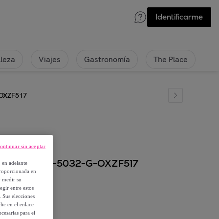
Identificarme
lleza
Viajes
Gastronomía
The Place
-OXZF517
ontinuar sin aceptar
r Hombre UA-5032-G-OXZF517
, en adelante
proporcionada en
y medir su
egir entre estos
. Sus elecciones
ic en el enlace
cesarias para el