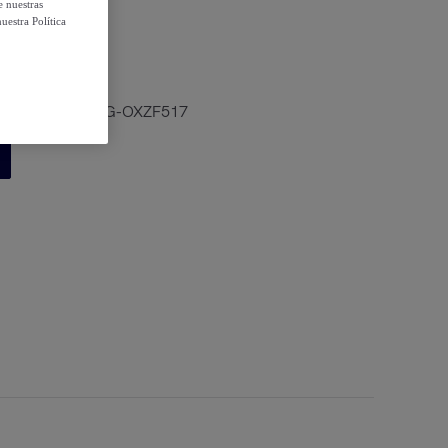
e nuestras
uestra Política
ombre UA-5032-G-OXZF517