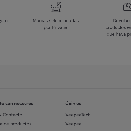
guro
Marcas seleccionadas
Devoluc
por Privalia
productos e
que haya p
n
ta con nosotros
Join us
y Contacto
VeepeeTech
da de productos
Veepee