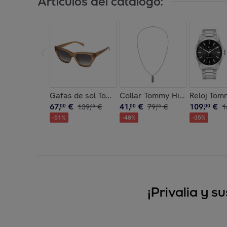
Artículos del catálogo:
Gafas de sol Tous Mujer STOB85-530D67
Collar Tommy Hilfiger Hombr
Reloj Tom
67
,
€
41
,
€
109
,
€
00
139
,
€
00
79
,
€
00
1
00
00
-
51
%
-
48
%
-
35
%
¡Privalia y 