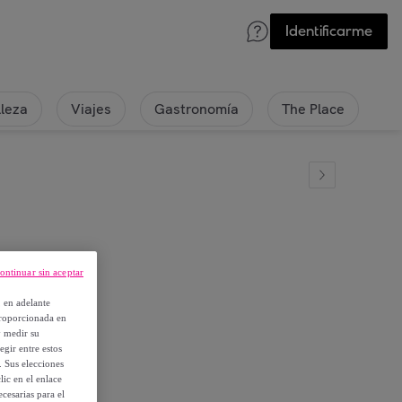
Identificarme
lleza
Viajes
Gastronomía
The Place
ontinuar sin aceptar
20201
, en adelante
proporcionada en
y medir su
egir entre estos
. Sus elecciones
ic en el enlace
cesarias para el