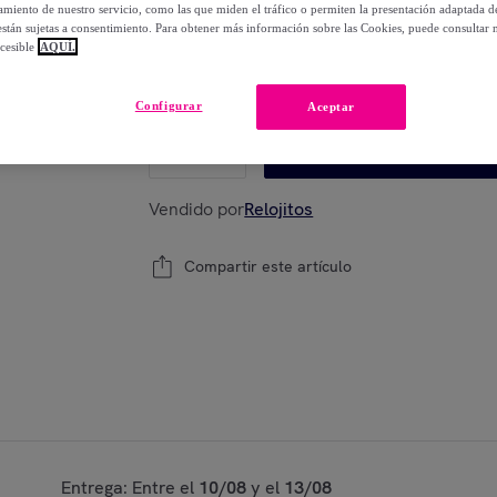
-
51
%
miento de nuestro servicio, como las que miden el tráfico o permiten la presentación adaptada d
 están sujetas a consentimiento. Para obtener más información sobre las Cookies, puede consultar n
cesible
AQUÍ.
Modelo:
Pulsera Police Hombre PEAGG2120
Configurar
Aceptar
1
Añadir a la cesta
Vendido por
Relojitos
Compartir este artículo
Entrega: Entre el
10/08
y el
13/08