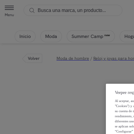
Menu
Inicio
Moda
Hoga
new
Summer Camp
Volver
Moda de hombre
/
Reloj y joyas para h
Veepee resp
Al aceptar, a
"Cookies") y 
su cuenta de 
rendimiento, r
diferentes us
se aplican so
“Configurar” 