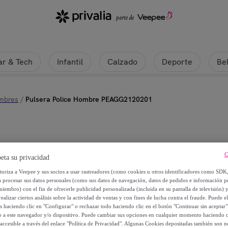
r & Tech
Infantil
Calzado
Deporte
Be
ombres
/
Pulsera Police Hombre PEAGG2120201
Police
C
eta su privacidad
Pulsera Police Hombre PEAGG21
utoriza a Veepee y sus socios a usar rastreadores (como cookies u otros identificadores como SDK
a procesar sus datos personales (como sus datos de navegación, datos de pedidos e información 
miembro) con el fin de ofrecerle publicidad personalizada (incluida en su pantalla de televisión) 
38
,
€
00
ealizar ciertos análisis sobre la actividad de ventas y con fines de lucha contra el fraude. Puede el
os haciendo clic en "Configurar" o rechazar todo haciendo clic en el botón "Continuar sin aceptar"
lo a este navegador y/o dispositivo. Puede cambiar sus opciones en cualquier momento haciendo cl
79
,
€
00
accesible a través del enlace "Política de Privacidad". Algunas Cookies depositadas también son ne