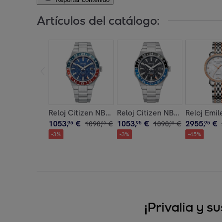
Artículos del catálogo:
Reloj Citizen NB6030-59L Hombre Analogico Aut
Reloj Citizen NB6031-56E Ho
Reloj Emi
1053
,
€
1053
,
€
2955
,
€
95
1090
,
€
95
1090
,
€
95
00
00
-
3
%
-
3
%
-
45
%
¡Privalia y 