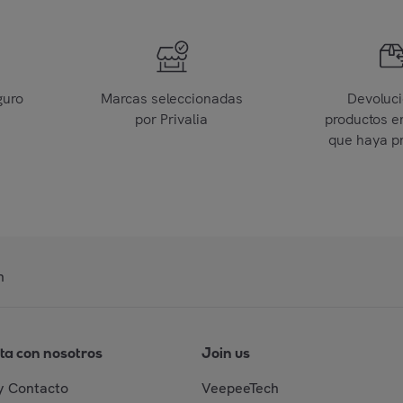
guro
Marcas seleccionadas
Devoluc
por Privalia
productos e
que haya p
n
ta con nosotros
Join us
y Contacto
VeepeeTech