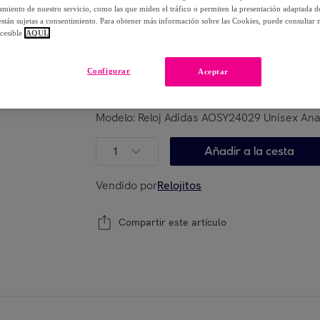
-
64
%
miento de nuestro servicio, como las que miden el tráfico o permiten la presentación adaptada d
 están sujetas a consentimiento. Para obtener más información sobre las Cookies, puede consultar n
cesible
AQUÍ.
Posible recogida de tu antiguo producto
ver
,
Configurar
Aceptar
Modelo:
Reloj Adidas AOSY24029 Unisex Ana
1
Añadir a la cesta
Vendido por
Relojitos
Compartir este artículo