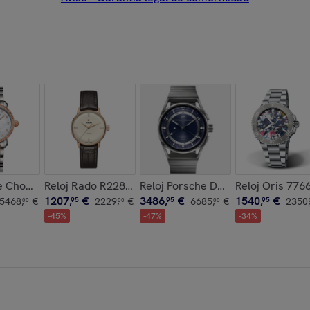
omatico con Correa de Acero inoxidable
mbre Analogico Automatico con Correa de Acero inoxidable
le Chouriet 01.1168.L30.6.9.82.1 Mujer Analogico Automatico c
Reloj Rado R22865765 Mujer Analogico Automatico c
Reloj Porsche Design 6023.4.05.0
Reloj Oris 776
1207
,
€
3486
,
€
1540
,
€
5468
,
€
95
2229
,
€
95
6685
,
€
95
2350
,
00
00
00
-
45
%
-
47
%
-
34
%