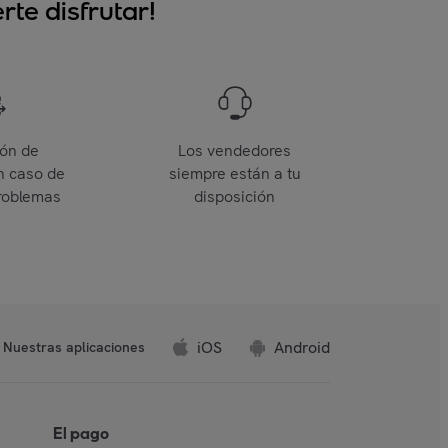
te disfrutar!
ión de
Los vendedores
n caso de
siempre están a tu
roblemas
disposición
iOS
Android
Nuestras aplicaciones
El pago