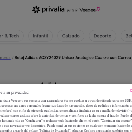
r & Tech
Infantil
Calzado
Deporte
Be
ombres
/
Reloj Adidas AOSY24029 Unisex Analogico Cuarzo con Correa 
Adidas
C
eta su privacidad
Reloj Adidas AOSY24029 Unisex A
utoriza a Veepee y sus socios a usar rastreadores (como cookies u otros identificadores como SDK
a procesar sus datos personales (como sus datos de navegación, datos de pedidos e información 
miembro) con el fin de ofrecerle publicidad personalizada (incluida en su pantalla de televisión) 
46
,
€
00
ealizar ciertos análisis sobre la actividad de ventas y con fines de lucha contra el fraude. Puede el
os haciendo clic en "Configurar" o rechazar todo haciendo clic en el botón "Continuar sin aceptar"
lo a este navegador y/o dispositivo. Puede cambiar sus opciones en cualquier momento haciendo cl
129
,
€
00
accesible a través del enlace "Política de Privacidad". Algunas Cookies depositadas también son ne