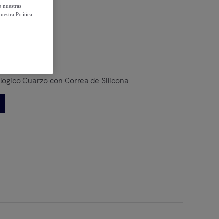
e nuestras
uestra Política
 condiciones
logico Cuarzo con Correa de Silicona