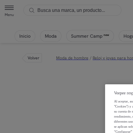
Menu
Inicio
Moda
Hoga
new
Summer Camp
Volver
Moda de hombre
/
Reloj y joyas para h
Veepee resp
Al aceptar, a
"Cookies") y 
su cuenta de 
rendimiento, r
diferentes us
se aplican so
“Configurar” 