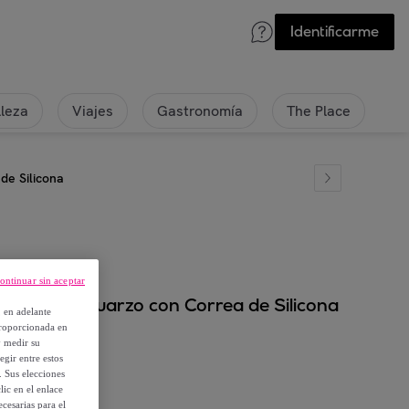
Identificarme
lleza
Viajes
Gastronomía
The Place
de Silicona
ontinuar sin aceptar
nalogico Cuarzo con Correa de Silicona
, en adelante
proporcionada en
y medir su
egir entre estos
. Sus elecciones
ic en el enlace
cesarias para el