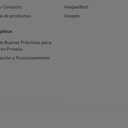
y Contacto
VeepeeTech
da de productos
Veepee
place
de Buenas Prácticas para
en Privalia
cación y Posicionamiento