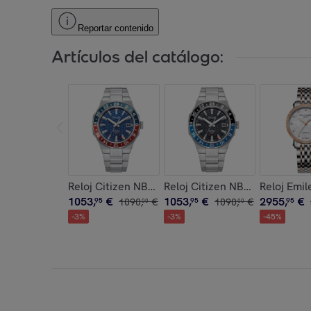
Reportar contenido
Artículos del catálogo:
Reloj Citizen NB6030-59L Hombre Analogico Aut
Reloj Citizen NB6031-56E Ho
Reloj Emi
1053
,
€
1053
,
€
2955
,
€
95
1090
,
€
95
1090
,
€
95
00
00
-
3
%
-
3
%
-
45
%