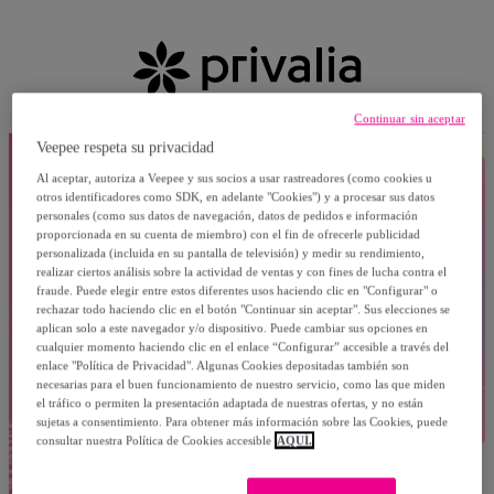
Continuar sin aceptar
Veepee respeta su privacidad
Al aceptar, autoriza a Veepee y sus socios a usar rastreadores (como cookies u
otros identificadores como SDK, en adelante "Cookies") y a procesar sus datos
personales (como sus datos de navegación, datos de pedidos e información
proporcionada en su cuenta de miembro) con el fin de ofrecerle publicidad
personalizada (incluida en su pantalla de televisión) y medir su rendimiento,
realizar ciertos análisis sobre la actividad de ventas y con fines de lucha contra el
fraude. Puede elegir entre estos diferentes usos haciendo clic en "Configurar" o
rechazar todo haciendo clic en el botón "Continuar sin aceptar". Sus elecciones se
aplican solo a este navegador y/o dispositivo. Puede cambiar sus opciones en
cualquier momento haciendo clic en el enlace “Configurar” accesible a través del
enlace "Política de Privacidad". Algunas Cookies depositadas también son
necesarias para el buen funcionamiento de nuestro servicio, como las que miden
el tráfico o permiten la presentación adaptada de nuestras ofertas, y no están
sujetas a consentimiento. Para obtener más información sobre las Cookies, puede
consultar nuestra Política de Cookies accesible
AQUÍ.