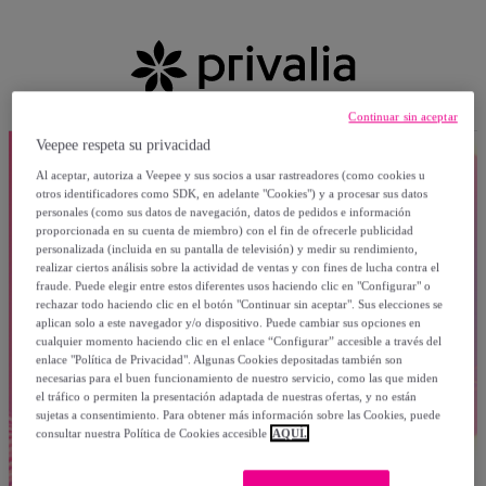
Continuar sin aceptar
Veepee respeta su privacidad
Al aceptar, autoriza a Veepee y sus socios a usar rastreadores (como cookies u
otros identificadores como SDK, en adelante "Cookies") y a procesar sus datos
personales (como sus datos de navegación, datos de pedidos e información
proporcionada en su cuenta de miembro) con el fin de ofrecerle publicidad
personalizada (incluida en su pantalla de televisión) y medir su rendimiento,
realizar ciertos análisis sobre la actividad de ventas y con fines de lucha contra el
fraude. Puede elegir entre estos diferentes usos haciendo clic en "Configurar" o
rechazar todo haciendo clic en el botón "Continuar sin aceptar". Sus elecciones se
aplican solo a este navegador y/o dispositivo. Puede cambiar sus opciones en
cualquier momento haciendo clic en el enlace “Configurar” accesible a través del
enlace "Política de Privacidad". Algunas Cookies depositadas también son
necesarias para el buen funcionamiento de nuestro servicio, como las que miden
el tráfico o permiten la presentación adaptada de nuestras ofertas, y no están
sujetas a consentimiento. Para obtener más información sobre las Cookies, puede
consultar nuestra Política de Cookies accesible
AQUÍ.