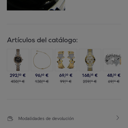
Artículos del catálogo:
292
,
€
96
,
€
69
,
€
168
,
€
48
,
€
50
60
30
35
30
450
,
€
138
,
€
99
,
€
259
,
€
69
,
€
00
00
00
00
00
Modalidades de devolución