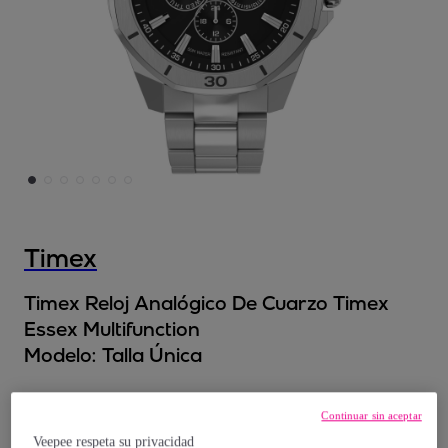
Timex
Timex Reloj Analógico De Cuarzo Timex
Essex Multifunction
Modelo:
Talla Única
104
,
€
23
Continuar sin aceptar
Veepee respeta su privacidad