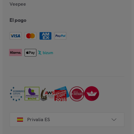
Veepee
El pago
Privalia ES