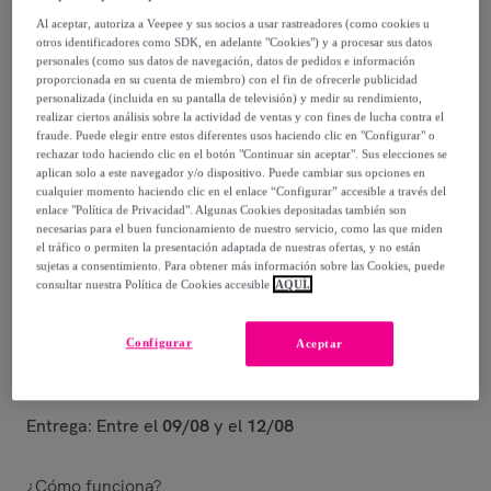
148
,
€
90
Al aceptar, autoriza a Veepee y sus socios a usar rastreadores (como cookies u
-
30
%
otros identificadores como SDK, en adelante "Cookies") y a procesar sus datos
personales (como sus datos de navegación, datos de pedidos e información
proporcionada en su cuenta de miembro) con el fin de ofrecerle publicidad
Posible recogida de tu antiguo producto
ver condiciones
,
personalizada (incluida en su pantalla de televisión) y medir su rendimiento,
realizar ciertos análisis sobre la actividad de ventas y con fines de lucha contra el
fraude. Puede elegir entre estos diferentes usos haciendo clic en "Configurar" o
Vendido por
TIMEX GROUP
rechazar todo haciendo clic en el botón "Continuar sin aceptar". Sus elecciones se
aplican solo a este navegador y/o dispositivo. Puede cambiar sus opciones en
cualquier momento haciendo clic en el enlace “Configurar” accesible a través del
Están agotándose
enlace "Política de Privacidad". Algunas Cookies depositadas también son
necesarias para el buen funcionamiento de nuestro servicio, como las que miden
el tráfico o permiten la presentación adaptada de nuestras ofertas, y no están
sujetas a consentimiento. Para obtener más información sobre las Cookies, puede
consultar nuestra Política de Cookies accesible
AQUÍ.
Entrega
Configurar
Aceptar
Envío gratis
Entrega: Entre el
09/08
y el
12/08
¿Cómo funciona?