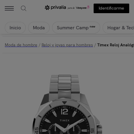
Identificarme
Inicio
Moda
Hogar & Tec
new
Summer Camp
Moda de hombre
/
Reloj y joyas para hombres
/
Timex Reloj Analóg