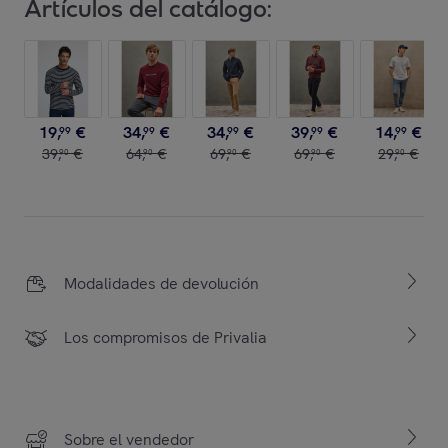
Artículos del catálogo:
19
,
€
34
,
€
34
,
€
39
,
€
14
,
€
99
99
99
99
99
39
,
€
64
,
€
69
,
€
69
,
€
29
,
€
90
90
90
90
90
Modalidades de devolución
Los compromisos de Privalia
Sobre el vendedor