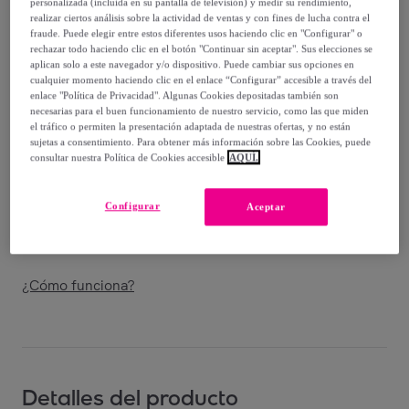
personalizada (incluida en su pantalla de televisión) y medir su rendimiento,
79
,
€
90
realizar ciertos análisis sobre la actividad de ventas y con fines de lucha contra el
-
49
%
fraude. Puede elegir entre estos diferentes usos haciendo clic en "Configurar" o
rechazar todo haciendo clic en el botón "Continuar sin aceptar". Sus elecciones se
Vendido por
Polo Club
aplican solo a este navegador y/o dispositivo. Puede cambiar sus opciones en
cualquier momento haciendo clic en el enlace “Configurar” accesible a través del
enlace "Política de Privacidad". Algunas Cookies depositadas también son
necesarias para el buen funcionamiento de nuestro servicio, como las que miden
el tráfico o permiten la presentación adaptada de nuestras ofertas, y no están
sujetas a consentimiento. Para obtener más información sobre las Cookies, puede
Entrega
consultar nuestra Política de Cookies accesible
AQUÍ.
Entrega desde
3,96 €
Configurar
Aceptar
Entrega: Entre el
11/08
y el
14/08
¿Cómo funciona?
Detalles del producto