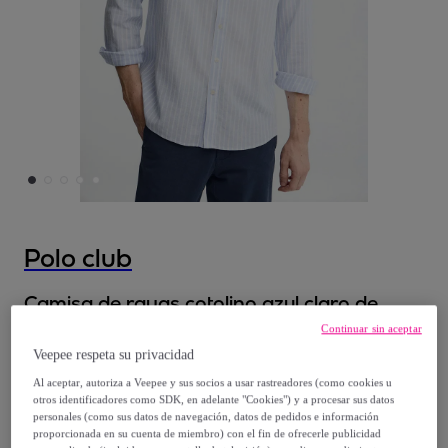
Polo club
Camisa de rayas cotolino azul claro de
cuello francés de corte regular y bordado
Continuar sin aceptar
Polo Club
Veepee respeta su privacidad
Al aceptar, autoriza a Veepee y sus socios a usar rastreadores (como cookies u
39
,
€
otros identificadores como SDK, en adelante "Cookies") y a procesar sus datos
99
personales (como sus datos de navegación, datos de pedidos e información
proporcionada en su cuenta de miembro) con el fin de ofrecerle publicidad