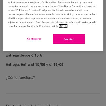
-
63
%
aplican solo a este navegador y/o dispositivo. Puede cambiar sus opciones en
cualquier momento haciendo clic en el enlace “Configurar” accesible a través del
Guía de tallas
enlace "Política de Privacidad". Algunas Cookies depositadas también son
necesarias para el buen funcionamiento de nuestro servicio, como las que miden
el tráfico o permiten la presentación adaptada de nuestras ofertas, y no están
Vendido por
Hot Buttered
sujetas a consentimiento. Para obtener más información sobre las Cookies, puede
consultar nuestra Política de Cookies accesible
AQUÍ.
Configurar
Aceptar
Entrega
Entrega desde
6,15 €
Entrega: Entre el
15/08
y el
18/08
¿Cómo funciona?