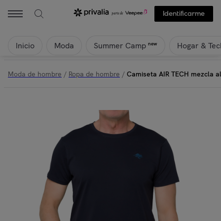
Hot Buttered - Camiseta AIR TECH mezcla algodón azul marino | Pri
Identificarme
Inicio
Moda
Hogar & Tec
new
Summer Camp
Moda de hombre
/
Ropa de hombre
/
Camiseta AIR TECH mezcla al