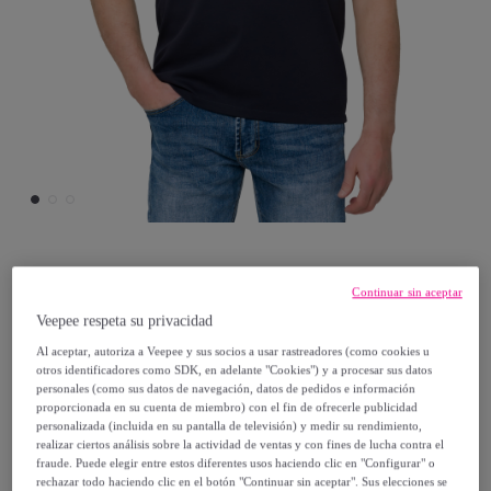
Hot Buttered
Continuar sin aceptar
Veepee respeta su privacidad
Camiseta AIR TECH mezcla algodón azul
Al aceptar, autoriza a Veepee y sus socios a usar rastreadores (como cookies u
marino
otros identificadores como SDK, en adelante "Cookies") y a procesar sus datos
personales (como sus datos de navegación, datos de pedidos e información
proporcionada en su cuenta de miembro) con el fin de ofrecerle publicidad
16
,
€
40
personalizada (incluida en su pantalla de televisión) y medir su rendimiento,
realizar ciertos análisis sobre la actividad de ventas y con fines de lucha contra el
fraude. Puede elegir entre estos diferentes usos haciendo clic en "Configurar" o
45
,
€
00
rechazar todo haciendo clic en el botón "Continuar sin aceptar". Sus elecciones se