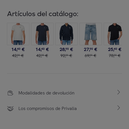
Artículos del catálogo:
14
,
€
14
,
€
28
,
€
27
,
€
25
,
€
40
40
90
90
40
42
,
€
42
,
€
92
,
€
69
,
€
78
,
€
00
00
00
00
00
Modalidades de devolución
Los compromisos de Privalia