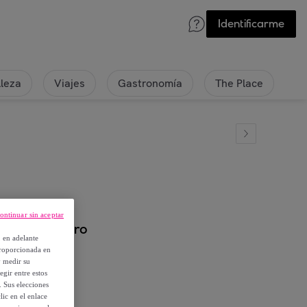
Identificarme
lleza
Viajes
Gastronomía
The Place
ontinuar sin aceptar
n verde claro
, en adelante
proporcionada en
y medir su
egir entre estos
. Sus elecciones
ic en el enlace