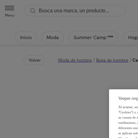
Menu
Inicio
Moda
Hoga
new
Summer Camp
Volver
Moda de hombre
/
Ropa de hombre
/
Ca
Veepee resp
Al aceptar, a
"Cookies") y 
su cuenta de 
rendimiento, r
diferentes us
se aplican so