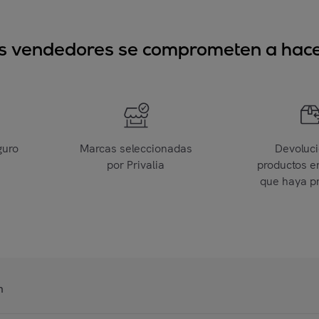
sus vendedores se comprometen a hacer
guro
Marcas seleccionadas
Devoluc
por Privalia
productos e
que haya p
n