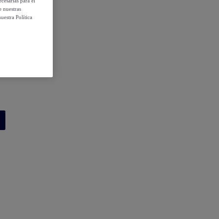
cesarias para el
e nuestras
uestra Política