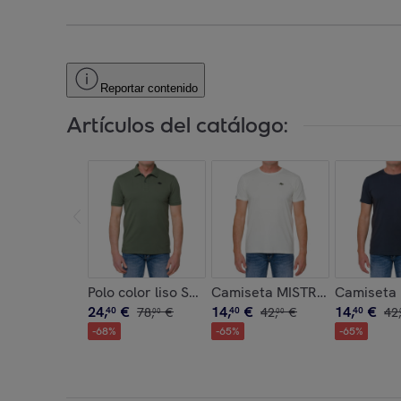
Reportar contenido
Artículos del catálogo:
Polo color liso STONEY algodón piqué Verde mili
Camiseta MISTRAL 100% algo
Camiseta 
24
,
€
14
,
€
14
,
€
40
78
,
€
40
42
,
€
40
42
,
00
00
-
68
%
-
65
%
-
65
%