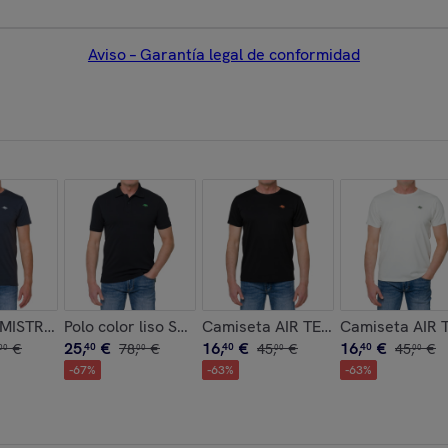
Aviso – Garantía legal de conformidad
tar
dón blanco
MISTRAL 100% algodón azul marino
Polo color liso STONEY algodón piqué Negro
Camiseta AIR TECH mezcla algod
Camiseta AIR 
25
,
€
16
,
€
16
,
€
€
40
78
,
€
40
45
,
€
40
45
,
€
00
00
00
00
-
67
%
-
63
%
-
63
%