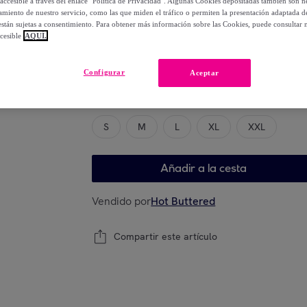
accesible a través del enlace "Política de Privacidad". Algunas Cookies depositadas también son ne
-
63
%
miento de nuestro servicio, como las que miden el tráfico o permiten la presentación adaptada d
 están sujetas a consentimiento. Para obtener más información sobre las Cookies, puede consultar n
cesible
AQUÍ.
Elige tu modelo
Configurar
Aceptar
Guía de tallas
S
M
L
XL
XXL
Añadir a la cesta
Vendido por
Hot Buttered
Compartir este artículo