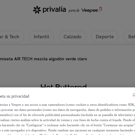
r & Tech
Infantil
Calzado
Deporte
Be
miseta AIR TECH mezcla algodón verde claro
Hot Buttered
C
eta su privacidad
Camiseta AIR TECH mezcla algodó
utoriza a Veepee y sus socios a usar rastreadores (como cookies u otros identificadores como SDK
a procesar sus datos personales (como sus datos de navegación, datos de pedidos e información 
16
,
€
miembro) con el fin de ofrecerle publicidad personalizada (incluida en su pantalla de televisión) 
40
ealizar ciertos análisis sobre la actividad de ventas y con fines de lucha contra el fraude. Puede el
os haciendo clic en "Configurar" o rechazar todo haciendo clic en el botón "Continuar sin aceptar"
45
,
€
lo a este navegador y/o dispositivo. Puede cambiar sus opciones en cualquier momento haciendo cl
00