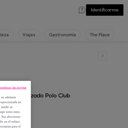
Identificarme
lleza
Viajes
Gastronomía
The Place
ontinuar sin aceptar
e personalizado Polo Club
, en adelante
proporcionada en
y medir su
egir entre estos
. Sus elecciones
ic en el enlace
cesarias para el