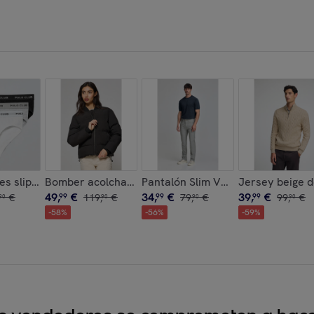
ished 2012 Polo Club
olgado Established 2012 Polo Club
es slips negro, gris y blanco con detalle Polo Club
Bomber acolchada negra Dubái con detalle Polo Club
Pantalón Slim Voss en gris con cin
Jersey beige d
49
,
€
34
,
€
39
,
€
€
99
119
,
€
99
79
,
€
99
99
,
€
90
90
90
90
-
58
%
-
56
%
-
59
%