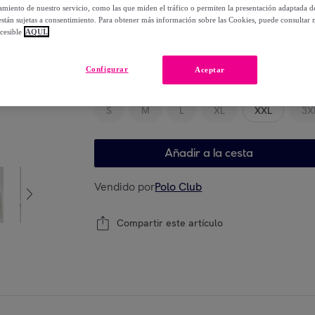
-
49
%
miento de nuestro servicio, como las que miden el tráfico o permiten la presentación adaptada d
 están sujetas a consentimiento. Para obtener más información sobre las Cookies, puede consultar n
cesible
AQUÍ.
Elige tu modelo
Configurar
Aceptar
S
M
L
XL
XXL
3X
Añadir a la cesta
Vendido por
Polo Club
Compartir este artículo