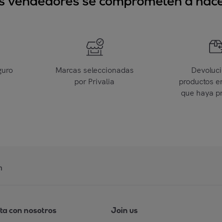
sus vendedores se comprometen a hacer
guro
Marcas seleccionadas
Devoluc
por Privalia
productos e
que haya p
n
ta con nosotros
Join us