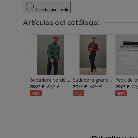
Reportar contenido
Artículos del catálogo:
Sudadera verde botella de corte holgado Establ
Sudadera granate de corte h
Pack de tr
39
,
€
39
,
€
29
,
€
99
69
,
€
99
69
,
€
99
39
,
90
90
-
42
%
-
42
%
-
24
%