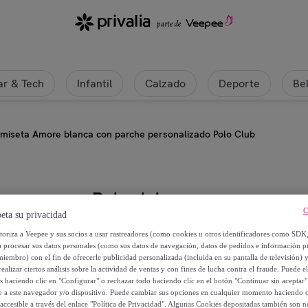
r & Tech
Infantil
Calzado
Deporte
Be
miseta Amore blanca con parche personalizado Polo Club
Polo club
C
eta su privacidad
Camiseta Amore blanca con parch
utoriza a Veepee y sus socios a usar rastreadores (como cookies u otros identificadores como SDK
a procesar sus datos personales (como sus datos de navegación, datos de pedidos e información 
miembro) con el fin de ofrecerle publicidad personalizada (incluida en su pantalla de televisión) 
14
,
€
99
ealizar ciertos análisis sobre la actividad de ventas y con fines de lucha contra el fraude. Puede el
os haciendo clic en "Configurar" o rechazar todo haciendo clic en el botón "Continuar sin aceptar"
lo a este navegador y/o dispositivo. Puede cambiar sus opciones en cualquier momento haciendo cl
29
,
€
90
accesible a través del enlace "Política de Privacidad". Algunas Cookies depositadas también son ne