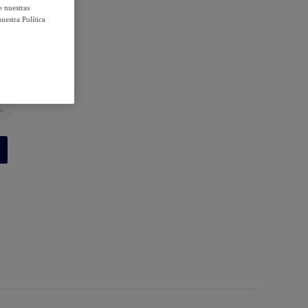
e nuestras
uestra Política
L