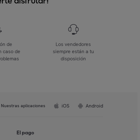
te disfrutar!
ión de
Los vendedores
n caso de
siempre están a tu
roblemas
disposición
iOS
Android
Nuestras aplicaciones
El pago