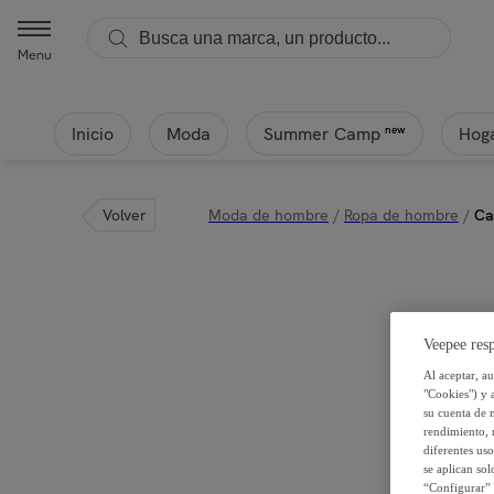
Menu
Inicio
Moda
Hoga
new
Summer Camp
Volver
Moda de hombre
/
Ropa de hombre
/
Ca
Veepee resp
Al aceptar, a
"Cookies") y 
su cuenta de 
rendimiento, r
diferentes us
se aplican so
“Configurar” 