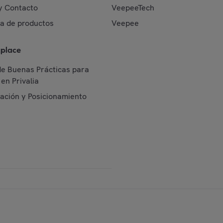
y Contacto
VeepeeTech
da de productos
Veepee
place
de Buenas Prácticas para
en Privalia
cación y Posicionamiento