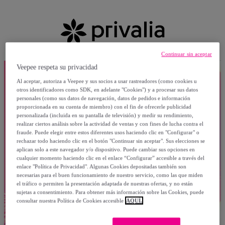
Continuar sin aceptar
Veepee respeta su privacidad
Al aceptar, autoriza a Veepee y sus socios a usar rastreadores (como cookies u
otros identificadores como SDK, en adelante "Cookies") y a procesar sus datos
personales (como sus datos de navegación, datos de pedidos e información
proporcionada en su cuenta de miembro) con el fin de ofrecerle publicidad
personalizada (incluida en su pantalla de televisión) y medir su rendimiento,
realizar ciertos análisis sobre la actividad de ventas y con fines de lucha contra el
fraude. Puede elegir entre estos diferentes usos haciendo clic en "Configurar" o
rechazar todo haciendo clic en el botón "Continuar sin aceptar". Sus elecciones se
aplican solo a este navegador y/o dispositivo. Puede cambiar sus opciones en
cualquier momento haciendo clic en el enlace “Configurar” accesible a través del
enlace "Política de Privacidad". Algunas Cookies depositadas también son
necesarias para el buen funcionamiento de nuestro servicio, como las que miden
el tráfico o permiten la presentación adaptada de nuestras ofertas, y no están
sujetas a consentimiento. Para obtener más información sobre las Cookies, puede
consultar nuestra Política de Cookies accesible
AQUÍ.