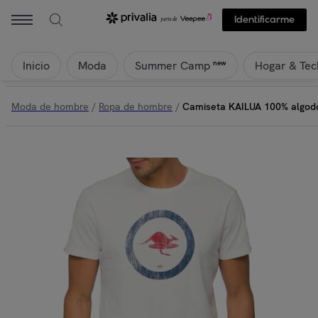
Identificarme
Inicio
Moda
Hogar & Tec
new
Summer Camp
Moda de hombre
/
Ropa de hombre
/
Camiseta KAILUA 100% algod