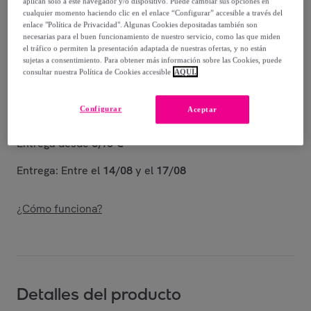
aplican solo a este navegador y/o dispositivo. Puede cambiar sus opciones en
Guía de tallas
cualquier momento haciendo clic en el enlace “Configurar” accesible a través del
enlace "Política de Privacidad". Algunas Cookies depositadas también son
Vendido por
Hot Buttered
necesarias para el buen funcionamiento de nuestro servicio, como las que miden
el tráfico o permiten la presentación adaptada de nuestras ofertas, y no están
sujetas a consentimiento. Para obtener más información sobre las Cookies, puede
consultar nuestra Política de Cookies accesible
AQUÍ.
Entrega
Configurar
Aceptar
Entrega desde
6,15 €
Entrega: Entre el
14/08
y el
17/08
¿Cómo funciona?
Detalles del producto