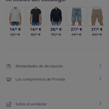
14
,
€
14
,
€
28
,
€
27
,
€
27
,
€
40
40
90
90
90
42
,
€
42
,
€
92
,
€
69
,
€
84
,
€
00
00
00
00
00
Modalidades de devolución
Los compromisos de Privalia
Sobre el vendedor