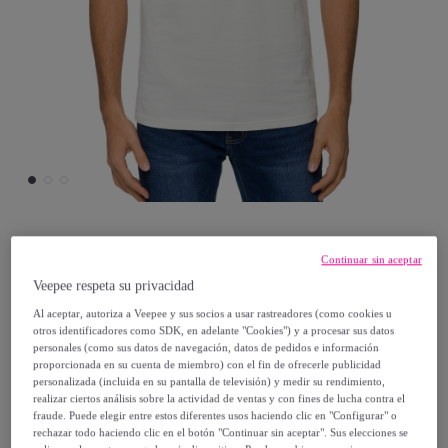
Hot Buttered
Continuar sin aceptar
Veepee respeta su privacidad
Camiseta KAILUA 100% algodón blanco
Al aceptar, autoriza a Veepee y sus socios a usar rastreadores (como cookies u
otros identificadores como SDK, en adelante "Cookies") y a procesar sus datos
14
,
€
personales (como sus datos de navegación, datos de pedidos e información
40
proporcionada en su cuenta de miembro) con el fin de ofrecerle publicidad
personalizada (incluida en su pantalla de televisión) y medir su rendimiento,
realizar ciertos análisis sobre la actividad de ventas y con fines de lucha contra el
38
,
€
00
fraude. Puede elegir entre estos diferentes usos haciendo clic en "Configurar" o
-
62
%
rechazar todo haciendo clic en el botón "Continuar sin aceptar". Sus elecciones se