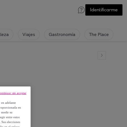
Identificarme
lleza
Viajes
Gastronomía
The Place
eary
ontinuar sin aceptar
, en adelante
proporcionada en
y medir su
egir entre estos
. Sus elecciones
ic en el enlace