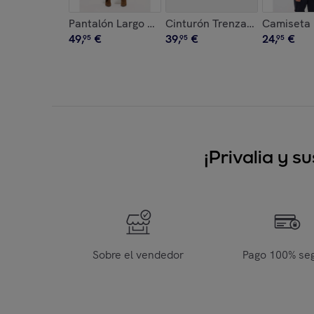
Pantalón Largo Negro - Triman
Cinturón Trenzado Piel con H
Camiseta 
49
,
€
39
,
€
24
,
€
95
95
95
¡Privalia y 
Sobre el vendedor
Pago 100% se