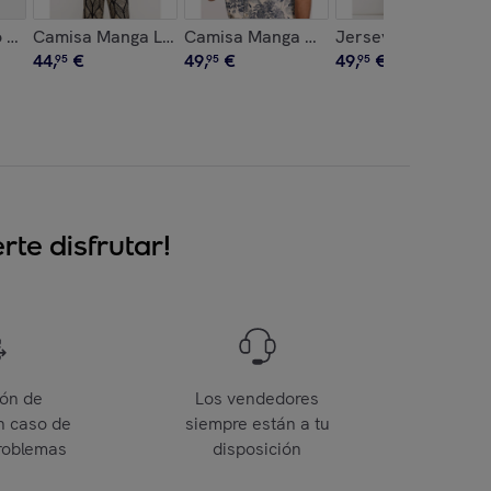
 - Alcaniz
 Piel Textura - Hugo
Camisa Manga Larga Negra - Arkine
Camisa Manga Corta Beige - Sulimi
Jersey Rosa - Cozi
44
,
€
49
,
€
49
,
€
95
95
95
te disfrutar!
ión de
Los vendedores
n caso de
siempre están a tu
roblemas
disposición