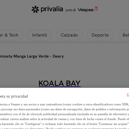
r & Tech
Infantil
Calzado
Deporte
Be
miseta Manga Larga Verde - Deary
KOALA BAY
Camiseta Manga Larga Verde - D
C
eta su privacidad
utoriza a Veepee y sus socios a usar rastreadores (como cookies u otros identificadores como SDK
22
,
€
a procesar sus datos personales (como sus datos de navegación, datos de pedidos e información 
99
miembro) con el fin de ofrecerle publicidad personalizada (incluida en su pantalla de televisión) 
ealizar ciertos análisis sobre la actividad de ventas y con fines de lucha contra el fraude. Puede el
34
,
€
os haciendo clic en "Configurar" o rechazar todo haciendo clic en el botón "Continuar sin aceptar"
95
lo a este navegador y/o dispositivo. Puede cambiar sus opciones en cualquier momento haciendo cl