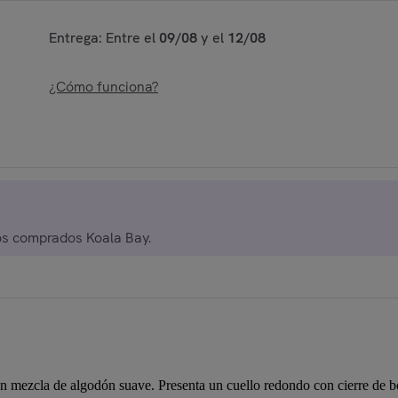
Entrega: Entre el
09/08
y el
12/08
¿Cómo funciona?
de descuento adicional a partir de 2 productos comprados Koala Bay.
mezcla de algodón suave. Presenta un cuello redondo con cierre de bot