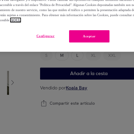
-
34
%
accesible a través del enlace "Política de Privacidad". Algunas Cookies depositadas también son ne
miento de nuestro servicio, como las que miden el tráfico o permiten la presentación adaptada d
 están sujetas a consentimiento. Para obtener más información sobre las Cookies, puede consultar n
cesible
AQUÍ.
Elige tu modelo
Configurar
Aceptar
Guía de tallas
S
M
L
XL
XXL
Añadir a la cesta
Vendido por
Koala Bay
Compartir este artículo