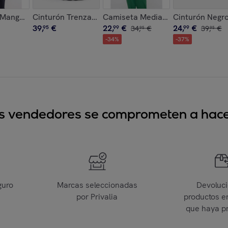
ebilla Marrón- Katrina
Manga Corta Rayas - Hari
Cinturón Trenzado Piel con Hebilla Negro - Katrina
Camiseta Media Manga Estampada
Cinturón Negro
39
,
€
22
,
€
24
,
€
95
99
34
,
€
99
39
,
€
95
95
-
34
%
-
37
%
sus vendedores se comprometen a hacer
guro
Marcas seleccionadas
Devoluc
por Privalia
productos e
que haya p