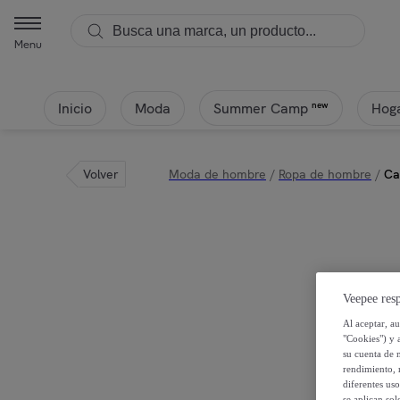
Menu
Inicio
Moda
Hoga
new
Summer Camp
Volver
Moda de hombre
/
Ropa de hombre
/
Ca
Veepee resp
Al aceptar, a
"Cookies") y 
su cuenta de 
rendimiento, r
diferentes us
se aplican so