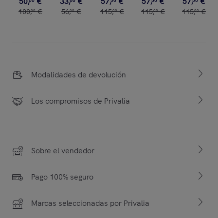
50
,
€
33
,
€
57
,
€
57
,
€
57
,
€
00
60
50
50
50
100
,
€
56
,
€
115
,
€
115
,
€
115
,
€
00
00
00
00
00
Modalidades de devolución
Los compromisos de Privalia
Sobre el vendedor
Pago 100% seguro
Marcas seleccionadas por Privalia