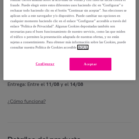
-
50
%
fraude. Puede elegir entre estos diferentes usos haciendo clic en "Configurar" o
rechazar todo haciendo clic en el botón "Continuar sin aceptar". Sus elecciones se
Guía de tallas
aplican solo a este navegador y/o dispositivo. Puede cambiar sus opciones en
cualquier momento haciendo clic en el enlace “Configurar” accesible a través del
Vendido por
Oficial MUNICH® Shop en Veepee
enlace "Política de Privacidad". Algunas Cookies depositadas también son
necesarias para el buen funcionamiento de nuestro servicio, como las que miden
el tráfico o permiten la presentación adaptada de nuestras ofertas, y no están
sujetas a consentimiento. Para obtener más información sobre las Cookies, puede
consultar nuestra Política de Cookies accesible
AQUÍ.
Entrega
Configurar
Aceptar
Entrega desde
2,95 €
Entrega: Entre el
11/08
y el
14/08
¿Cómo funciona?