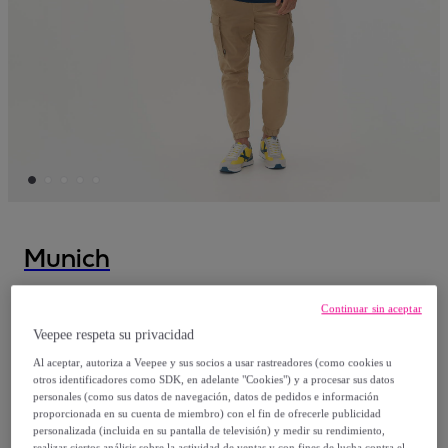
Munich
Pantalón MUNICH Cargo explore de
Continuar sin aceptar
algodón-elastano arena
Veepee respeta su privacidad
Al aceptar, autoriza a Veepee y sus socios a usar rastreadores (como cookies u
39
,
€
50
otros identificadores como SDK, en adelante "Cookies") y a procesar sus datos
personales (como sus datos de navegación, datos de pedidos e información
proporcionada en su cuenta de miembro) con el fin de ofrecerle publicidad
79
,
€
00
personalizada (incluida en su pantalla de televisión) y medir su rendimiento,
realizar ciertos análisis sobre la actividad de ventas y con fines de lucha contra el