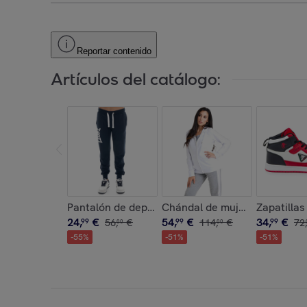
Reportar contenido
Artículos del catálogo:
Pantalón de deporte de invierno para hombre co
Chándal de mujer brillante c
Zapatilla
24
,
€
54
,
€
34
,
€
99
56
,
€
99
114
,
€
99
72
,
00
00
-
55
%
-
51
%
-
51
%