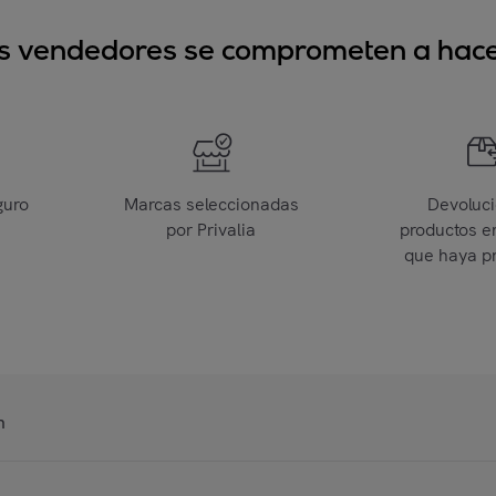
sus vendedores se comprometen a hacer
guro
Marcas seleccionadas
Devoluc
por Privalia
productos e
que haya p
n