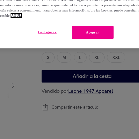
-
46
%
miento de nuestro servicio, como las que miden el tráfico o permiten la presentación adaptada d
 están sujetas a consentimiento. Para obtener más información sobre las Cookies, puede consultar n
cesible
AQUÍ.
Elige tu modelo
Configurar
Aceptar
Guía de tallas
S
M
L
XL
XXL
Añadir a la cesta
Vendido por
Leone 1947 Apparel
Compartir este artículo