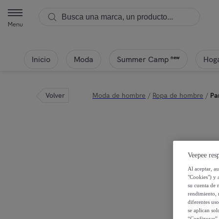
Menu
Inicio
Moda
Hoga
new
Summer Camp
Volver
Moda de hombre
/
Ropa de hombre
/
Pa
Veepee resp
Al aceptar, a
"Cookies") y 
su cuenta de 
rendimiento, r
diferentes us
se aplican so
“Configurar” 