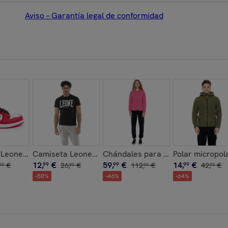
Aviso – Garantía legal de conformidad
n puño y gran logo "Basic"
on capucha y cremallera
s Leone Street Basket de hombre
Camiseta Leone 1947 Apparel hombre manga corta log
Chándales para mujer (nunca sin e
Polar micropol
12
,
€
59
,
€
14
,
€
€
99
26
,
€
99
112
,
€
99
42
,
€
00
00
00
00
-
50
%
-
46
%
-
64
%