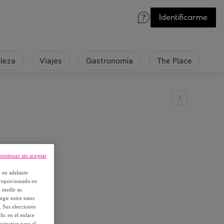
Identificarme
lleza
Viajes
Gastronomía
The Place
ontinuar sin aceptar
bre HJ
, en adelante
proporcionada en
y medir su
egir entre estos
. Sus elecciones
ic en el enlace
cesarias para el