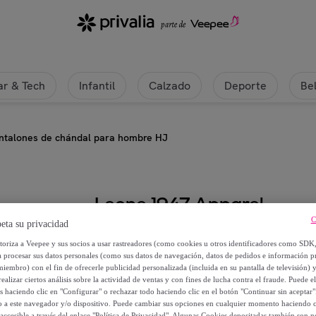
r & Tech
Infantil
Calzado
Deporte
Be
ntalones de chándal para hombre HJ
Leone 1947 Apparel
C
eta su privacidad
Pantalones de chándal para hom
utoriza a Veepee y sus socios a usar rastreadores (como cookies u otros identificadores como SDK
a procesar sus datos personales (como sus datos de navegación, datos de pedidos e información 
29
,
€
miembro) con el fin de ofrecerle publicidad personalizada (incluida en su pantalla de televisión) 
99
ealizar ciertos análisis sobre la actividad de ventas y con fines de lucha contra el fraude. Puede el
os haciendo clic en "Configurar" o rechazar todo haciendo clic en el botón "Continuar sin aceptar"
lo a este navegador y/o dispositivo. Puede cambiar sus opciones en cualquier momento haciendo cl
56
,
€
00
accesible a través del enlace "Política de Privacidad". Algunas Cookies depositadas también son ne