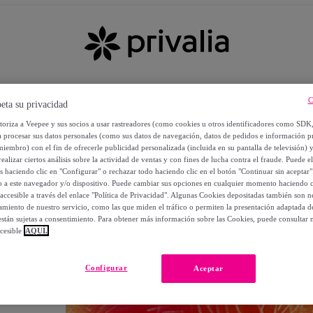
C
eta su privacidad
utoriza a Veepee y sus socios a usar rastreadores (como cookies u otros identificadores como SDK
a procesar sus datos personales (como sus datos de navegación, datos de pedidos e información 
miembro) con el fin de ofrecerle publicidad personalizada (incluida en su pantalla de televisión) 
ealizar ciertos análisis sobre la actividad de ventas y con fines de lucha contra el fraude. Puede el
os haciendo clic en "Configurar" o rechazar todo haciendo clic en el botón "Continuar sin aceptar"
lo a este navegador y/o dispositivo. Puede cambiar sus opciones en cualquier momento haciendo cl
accesible a través del enlace "Política de Privacidad". Algunas Cookies depositadas también son ne
miento de nuestro servicio, como las que miden el tráfico o permiten la presentación adaptada d
 están sujetas a consentimiento. Para obtener más información sobre las Cookies, puede consultar n
cesible
AQUÍ.
OS
Configurar
Aceptar
 POR