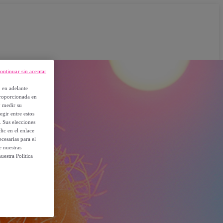
ontinuar sin aceptar
, en adelante
proporcionada en
y medir su
egir entre estos
. Sus elecciones
ic en el enlace
cesarias para el
e nuestras
uestra Política