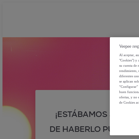
Veepee resp
Al aceptar, a
"Cookies") y 
su cuenta de 
rendimiento, r
diferentes us
se aplican so
“Configurar” 
buen funciona
ofertas, y no
de Cookies ac
¡ESTÁBAMOS SEGUR
DE HABERLO PUESTO