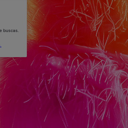
e buscas.
.