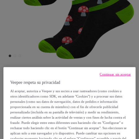
Continuar sin aceptar
Crazy Boxer
Veepee respeta su privacidad
Al aceptar, autoriza a Veepee y sus socios a usar rastreadores (como cookies u
Set de 2 pares de calcetines tobilleros
otros identificadores como SDK, en adelante "Cookies") y a procesar sus datos
modelo Mushroom
personales (como sus datos de navegación, datos de pedidos e información
proporcionada en su cuenta de miembro) con el fin de ofrecerle publicidad
Modelo:
43-46
personalizada (incluida en su pantalla de televisión) y medir su rendimiento,
realizar ciertos análisis sobre la actividad de ventas y con fines de lucha contra el
fraude. Puede elegir entre estos diferentes usos haciendo clic en "Configurar" o
5
,
€
49
rechazar todo haciendo clic en el botón "Continuar sin aceptar". Sus elecciones se
aplican solo a este navegador y/o dispositivo. Puede cambiar sus opciones en
cualquier momento haciendo clic en el enlace “Configurar” accesible a través del