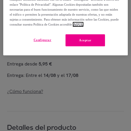
9
,
€
99
enlace "Política de Privacidad". Algunas Cookies depositadas también son
-
45
%
necesarias para el buen funcionamiento de nuestro servicio, como las que miden
el tráfico o permiten la presentación adaptada de nuestras ofertas, y no están
Vendido por
Diempi
sujetas a consentimiento. Para obtener más información sobre las Cookies, puede
consultar nuestra Política de Cookies accesible
AQUÍ.
Configurar
Aceptar
Entrega
Entrega desde
5,95 €
Entrega: Entre el
14/08
y el
17/08
¿Cómo funciona?
Detalles del producto