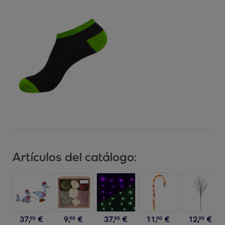
Artículos del catálogo:
37
,
€
9
,
€
37
,
€
11
,
€
12
,
€
90
90
90
90
90