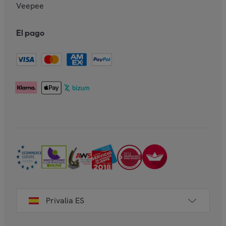
Veepee
El pago
Privalia ES