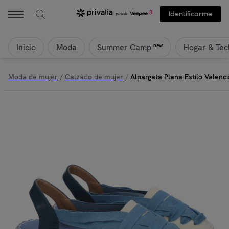
Identificarme
Inicio
Moda
Hogar & Tec
new
Summer Camp
Moda de mujer
/
Calzado de mujer
/
Alpargata Plana Estilo Valen