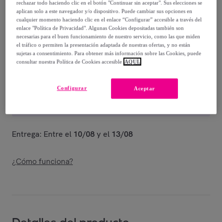
59
,
€
rechazar todo haciendo clic en el botón "Continuar sin aceptar". Sus elecciones se
98
aplican solo a este navegador y/o dispositivo. Puede cambiar sus opciones en
-
50
%
cualquier momento haciendo clic en el enlace “Configurar” accesible a través del
enlace "Política de Privacidad". Algunas Cookies depositadas también son
Vendido por
Shoes and Blues
necesarias para el buen funcionamiento de nuestro servicio, como las que miden
el tráfico o permiten la presentación adaptada de nuestras ofertas, y no están
sujetas a consentimiento. Para obtener más información sobre las Cookies, puede
consultar nuestra Política de Cookies accesible
AQUÍ.
Entrega
Configurar
Aceptar
Envío gratis
Entrega: Entre el
10/08
y el
13/08
¿Cómo funciona?