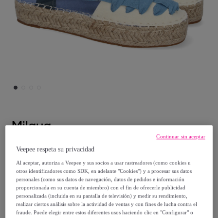
Milaya
Continuar sin aceptar
Alpargata Plana Estilo Valenciana para
Veepee respeta su privacidad
Mujer con Yute, Comodas y Elegantes,
Al aceptar, autoriza a Veepee y sus socios a usar rastreadores (como cookies u
Diseño Moderno con Cintas
otros identificadores como SDK, en adelante "Cookies") y a procesar sus datos
personales (como sus datos de navegación, datos de pedidos e información
proporcionada en su cuenta de miembro) con el fin de ofrecerle publicidad
29
,
€
99
personalizada (incluida en su pantalla de televisión) y medir su rendimiento,
realizar ciertos análisis sobre la actividad de ventas y con fines de lucha contra el
fraude. Puede elegir entre estos diferentes usos haciendo clic en "Configurar" o