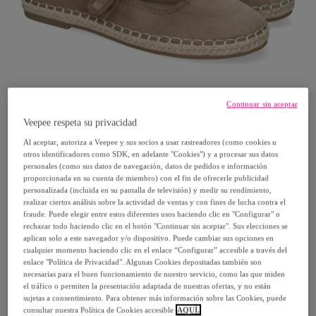
Continuar sin aceptar
Veepee respeta su privacidad
Al aceptar, autoriza a Veepee y sus socios a usar rastreadores (como cookies u
otros identificadores como SDK, en adelante "Cookies") y a procesar sus datos
personales (como sus datos de navegación, datos de pedidos e información
Tephany
proporcionada en su cuenta de miembro) con el fin de ofrecerle publicidad
personalizada (incluida en su pantalla de televisión) y medir su rendimiento,
realizar ciertos análisis sobre la actividad de ventas y con fines de lucha contra el
Bailarina Alpargata de Mujer con Yute,
fraude. Puede elegir entre estos diferentes usos haciendo clic en "Configurar" o
rechazar todo haciendo clic en el botón "Continuar sin aceptar". Sus elecciones se
Diseño Moderno, Comodas y Cierre de
aplican solo a este navegador y/o dispositivo. Puede cambiar sus opciones en
Hebilla
cualquier momento haciendo clic en el enlace “Configurar” accesible a través del
enlace "Política de Privacidad". Algunas Cookies depositadas también son
necesarias para el buen funcionamiento de nuestro servicio, como las que miden
24
,
€
99
el tráfico o permiten la presentación adaptada de nuestras ofertas, y no están
sujetas a consentimiento. Para obtener más información sobre las Cookies, puede
consultar nuestra Política de Cookies accesible
AQUÍ.