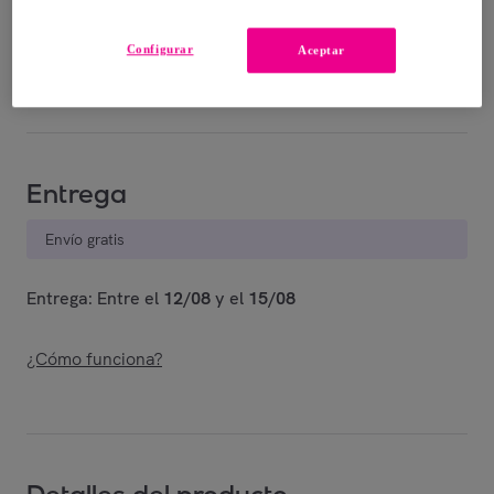
49
,
€
98
-
50
%
Configurar
Aceptar
Vendido por
Shoes and Blues
Entrega
Envío gratis
Entrega: Entre el
12/08
y el
15/08
¿Cómo funciona?