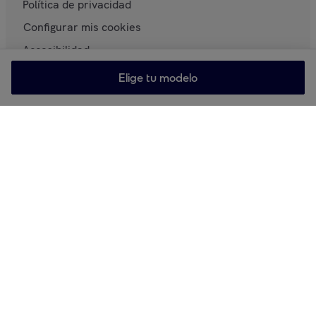
Política de privacidad
Configurar mis cookies
Accesibilidad
Elige tu modelo
Contacta con nosotros
Ayuda y Contacto
Retirada de productos
Marketplace
Carta de Buenas Prácticas para vender en Privalia
Clasificación y Posicionamiento
Join us
VeepeeTech
Veepee