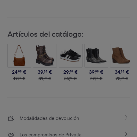
Artículos del catálogo:
24
,
€
39
,
€
29
,
€
39
,
€
34
,
€
99
99
99
99
99
49
,
€
89
,
€
55
,
€
79
,
€
73
,
€
98
98
98
98
98
Modalidades de devolución
Los compromisos de Privalia