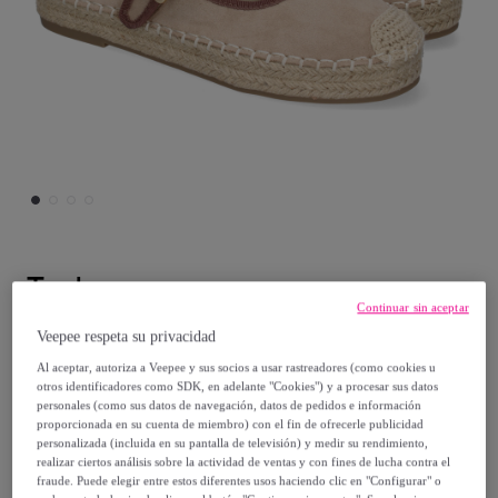
Tephany
Continuar sin aceptar
Bailarina Alpargata de Mujer con Yute,
Veepee respeta su privacidad
Diseño Moderno con Puntera Bordada
Al aceptar, autoriza a Veepee y sus socios a usar rastreadores (como cookies u
otros identificadores como SDK, en adelante "Cookies") y a procesar sus datos
personales (como sus datos de navegación, datos de pedidos e información
24
,
€
99
proporcionada en su cuenta de miembro) con el fin de ofrecerle publicidad
personalizada (incluida en su pantalla de televisión) y medir su rendimiento,
realizar ciertos análisis sobre la actividad de ventas y con fines de lucha contra el
53
,
€
98
fraude. Puede elegir entre estos diferentes usos haciendo clic en "Configurar" o