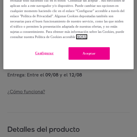
-
53
%
rechazar todo haciendo clic en el botón "Continuar sin aceptar". Sus elecciones se
aplican solo a este navegador y/o dispositivo. Puede cambiar sus opciones en
cualquier momento haciendo clic en el enlace “Configurar” accesible a través del
Vendido por
Shoes and Blues
enlace "Política de Privacidad". Algunas Cookies depositadas también son
necesarias para el buen funcionamiento de nuestro servicio, como las que miden
el tráfico o permiten la presentación adaptada de nuestras ofertas, y no están
sujetas a consentimiento. Para obtener más información sobre las Cookies, puede
consultar nuestra Política de Cookies accesible
AQUÍ.
Entrega
Configurar
Aceptar
Envío gratis
Entrega: Entre el
09/08
y el
12/08
¿Cómo funciona?
Detalles del producto