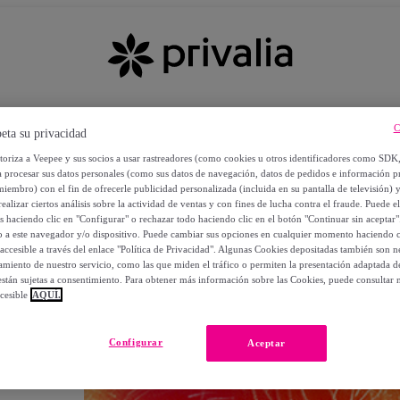
C
eta su privacidad
utoriza a Veepee y sus socios a usar rastreadores (como cookies u otros identificadores como SDK
a procesar sus datos personales (como sus datos de navegación, datos de pedidos e información 
miembro) con el fin de ofrecerle publicidad personalizada (incluida en su pantalla de televisión) 
ealizar ciertos análisis sobre la actividad de ventas y con fines de lucha contra el fraude. Puede el
os haciendo clic en "Configurar" o rechazar todo haciendo clic en el botón "Continuar sin aceptar"
lo a este navegador y/o dispositivo. Puede cambiar sus opciones en cualquier momento haciendo cl
accesible a través del enlace "Política de Privacidad". Algunas Cookies depositadas también son ne
miento de nuestro servicio, como las que miden el tráfico o permiten la presentación adaptada d
 están sujetas a consentimiento. Para obtener más información sobre las Cookies, puede consultar n
cesible
AQUÍ.
OS
Configurar
Aceptar
 POR