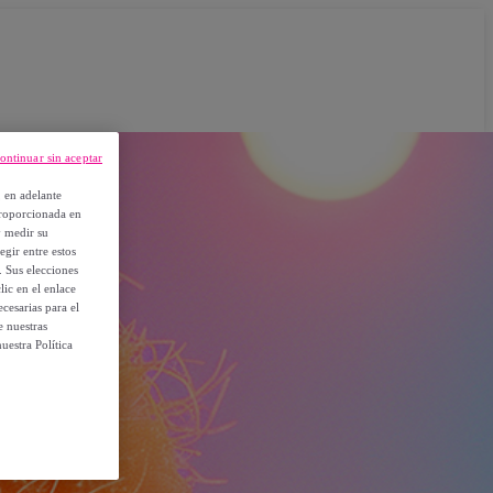
ontinuar sin aceptar
, en adelante
proporcionada en
y medir su
egir entre estos
. Sus elecciones
ic en el enlace
cesarias para el
e nuestras
uestra Política