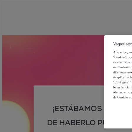
Veepee resp
Al aceptar, a
"Cookies") y 
su cuenta de 
rendimiento, r
diferentes us
se aplican so
“Configurar” 
buen funciona
ofertas, y no
de Cookies ac
¡ESTÁBAMOS SEGUR
DE HABERLO PUESTO