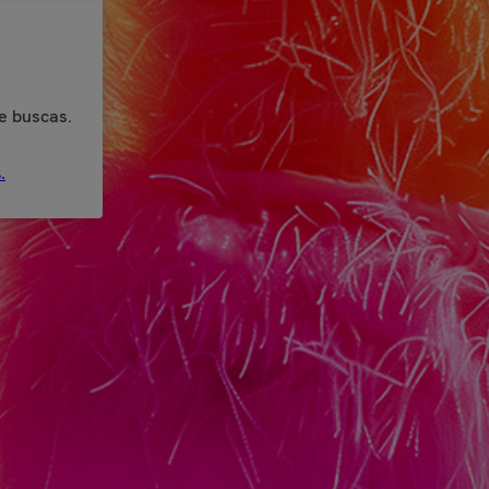
e buscas.
.