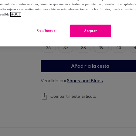
-
52
%
miento de nuestro servicio, como las que miden el tráfico o permiten la presentación adaptada d
 están sujetas a consentimiento. Para obtener más información sobre las Cookies, puede consultar n
cesible
AQUÍ.
Elige tu modelo
Configurar
Aceptar
36
37
38
39
40
Añadir a la cesta
Vendido por
Shoes and Blues
Compartir este artículo