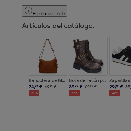
Reportar contenido
Artículos del catálogo:
Bandolera de Mujer con Correa Ajustable, Dise
Bota de Tacón para Mujer, C
Zapaitlla
24
,
€
39
,
€
29
,
€
99
49
,
€
99
89
,
€
99
55
,
98
98
-
50
%
-
55
%
-
46
%