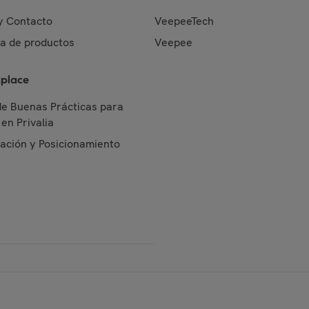
y Contacto
VeepeeTech
da de productos
Veepee
place
de Buenas Prácticas para
en Privalia
cación y Posicionamiento