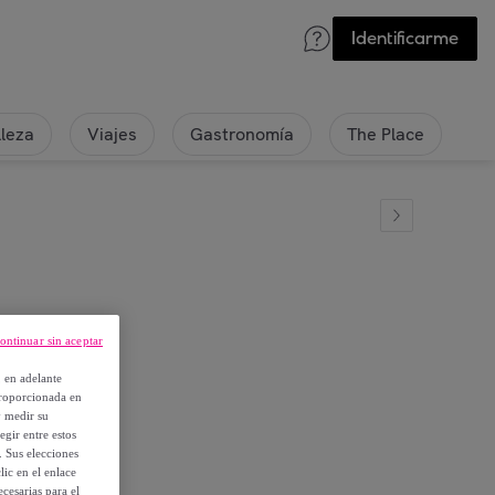
Identificarme
lleza
Viajes
Gastronomía
The Place
ontinuar sin aceptar
, en adelante
proporcionada en
y medir su
egir entre estos
. Sus elecciones
ic en el enlace
cesarias para el