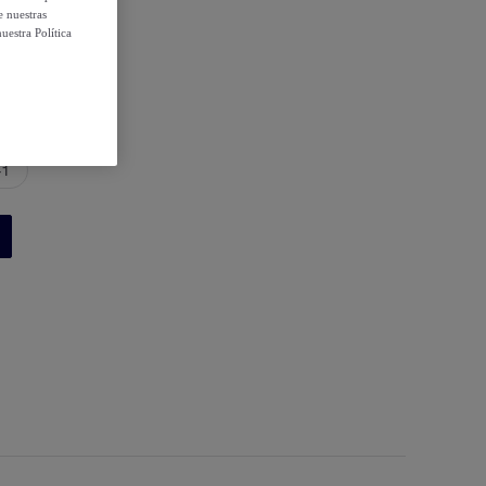
e nuestras
uestra Política
41