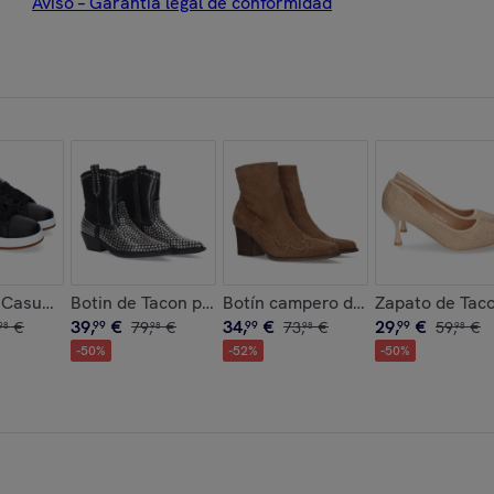
Aviso – Garantía legal de conformidad
ño Moderno
omodas y Elegantes, Adornos de Hebillas
s Casual para Hombre, Estilo Moderno y Cómodo, Ideales para e
Botin de Tacon para Mujer
Botín campero de tacón
Zapato de Taco
39
,
€
34
,
€
29
,
€
€
99
79
,
€
99
73
,
€
99
59
,
€
98
98
98
98
-
50
%
-
52
%
-
50
%