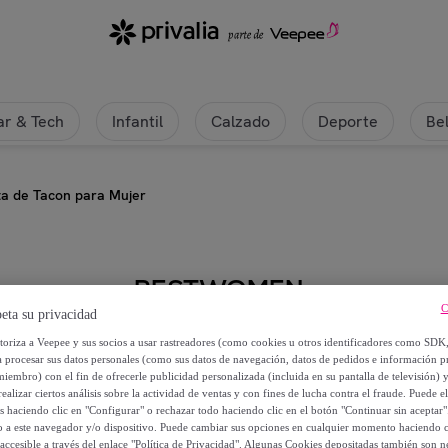
r & Tech
Infantil
Calzado
Deporte
Be
ta de Tacon para Mujer
BESTWOMEN
C
eta su privacidad
Bota de Tacon para Mujer
utoriza a Veepee y sus socios a usar rastreadores (como cookies u otros identificadores como SDK
a procesar sus datos personales (como sus datos de navegación, datos de pedidos e información 
miembro) con el fin de ofrecerle publicidad personalizada (incluida en su pantalla de televisión) 
39
,
€
99
ealizar ciertos análisis sobre la actividad de ventas y con fines de lucha contra el fraude. Puede el
os haciendo clic en "Configurar" o rechazar todo haciendo clic en el botón "Continuar sin aceptar"
lo a este navegador y/o dispositivo. Puede cambiar sus opciones en cualquier momento haciendo cl
83
,
€
98
accesible a través del enlace "Política de Privacidad". Algunas Cookies depositadas también son ne