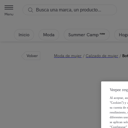
Menu
Inicio
Moda
Hoga
new
Summer Camp
Volver
Moda de mujer
/
Calzado de mujer
/
Bo
Veepee resp
Al aceptar, a
"Cookies") y 
su cuenta de 
rendimiento, r
diferentes us
se aplican so
“Configurar” 