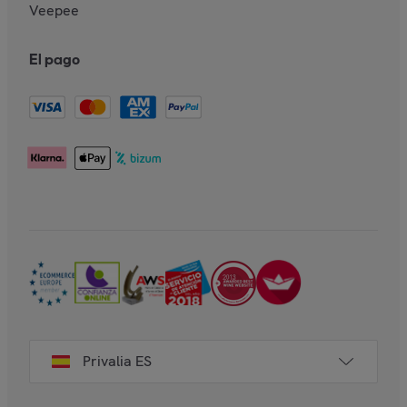
Veepee
El pago
Privalia ES