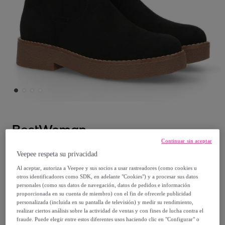
BestWoman
Continuar sin aceptar
Botines planos para Mujer, cómodos y
Veepee respeta su privacidad
elegantes, diseño moderno con caña
Al aceptar, autoriza a Veepee y sus socios a usar rastreadores (como cookies u
arrugada
otros identificadores como SDK, en adelante "Cookies") y a procesar sus datos
personales (como sus datos de navegación, datos de pedidos e información
proporcionada en su cuenta de miembro) con el fin de ofrecerle publicidad
34
,
€
99
personalizada (incluida en su pantalla de televisión) y medir su rendimiento,
realizar ciertos análisis sobre la actividad de ventas y con fines de lucha contra el
fraude. Puede elegir entre estos diferentes usos haciendo clic en "Configurar" o