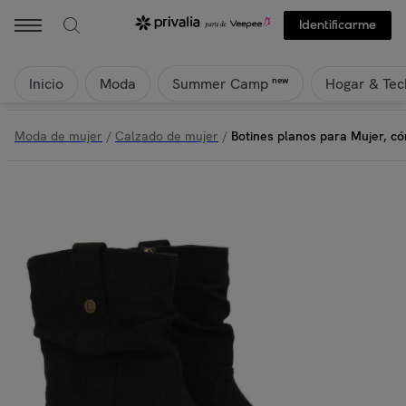
Identificarme
Inicio
Moda
Hogar & Tec
new
Summer Camp
Moda de mujer
/
Calzado de mujer
/
Botines planos para Mujer, c