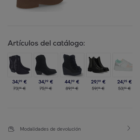
Artículos del catálogo:
34
,
€
34
,
€
44
,
€
29
,
€
24
,
€
99
99
99
99
95
73
,
€
75
,
€
89
,
€
59
,
€
53
,
€
98
90
98
98
90
Modalidades de devolución