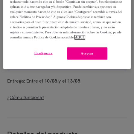
69
,
€
rechazar todo haciendo clic en el botón "Continuar sin aceptar". Sus elecciones se
98
aplican solo a este navegador y/o dispositivo. Puede cambiar sus opciones en
-
50
%
cualquier momento haciendo clic en el enlace “Configurar” accesible a través del
enlace "Política de Privacidad". Algunas Cookies depositadas también son
Vendido por
Shoes and Blues
necesarias para el buen funcionamiento de nuestro servicio, como las que miden
el tráfico o permiten la presentación adaptada de nuestras ofertas, y no están
sujetas a consentimiento. Para obtener más información sobre las Cookies, puede
consultar nuestra Política de Cookies accesible
AQUÍ.
Entrega
Configurar
Aceptar
Envío gratis
Entrega: Entre el
10/08
y el
13/08
¿Cómo funciona?