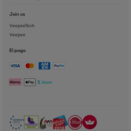
Join us
VeepeeTech
Veepee
El pago