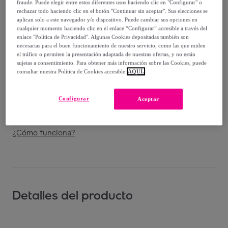
fraude. Puede elegir entre estos diferentes usos haciendo clic en "Configurar" o
Vendido por
BRASILERAS GROUP
rechazar todo haciendo clic en el botón "Continuar sin aceptar". Sus elecciones se
aplican solo a este navegador y/o dispositivo. Puede cambiar sus opciones en
cualquier momento haciendo clic en el enlace “Configurar” accesible a través del
enlace "Política de Privacidad". Algunas Cookies depositadas también son
necesarias para el buen funcionamiento de nuestro servicio, como las que miden
el tráfico o permiten la presentación adaptada de nuestras ofertas, y no están
Entrega
sujetas a consentimiento. Para obtener más información sobre las Cookies, puede
consultar nuestra Política de Cookies accesible
AQUÍ.
Entrega desde
3,99 €
Configurar
Aceptar
Entrega: Entre el
11/08
y el
14/08
¿Cómo funciona?
Detalles del producto