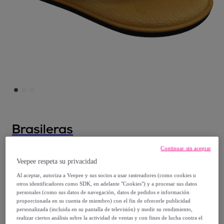
Brasileras
Continuar sin aceptar
Chanclas de playa ,Softy Combi
Veepee respeta su privacidad
9
,
€
99
Al aceptar, autoriza a Veepee y sus socios a usar rastreadores (como cookies u
otros identificadores como SDK, en adelante "Cookies") y a procesar sus datos
personales (como sus datos de navegación, datos de pedidos e información
15
,
€
proporcionada en su cuenta de miembro) con el fin de ofrecerle publicidad
99
personalizada (incluida en su pantalla de televisión) y medir su rendimiento,
-
37
%
realizar ciertos análisis sobre la actividad de ventas y con fines de lucha contra el