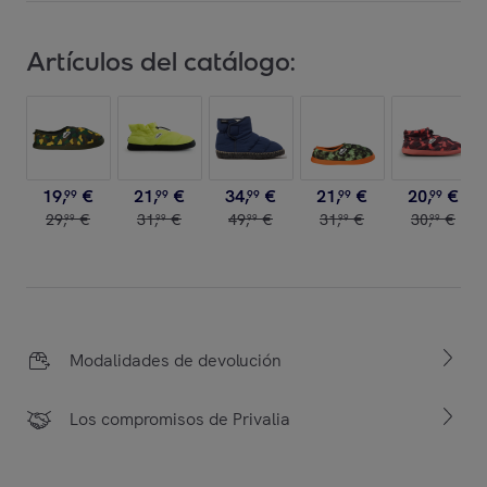
Artículos del catálogo:
19
,
€
21
,
€
34
,
€
21
,
€
20
,
€
99
99
99
99
99
29
,
€
31
,
€
49
,
€
31
,
€
30
,
€
99
99
99
99
99
Modalidades de devolución
Los compromisos de Privalia