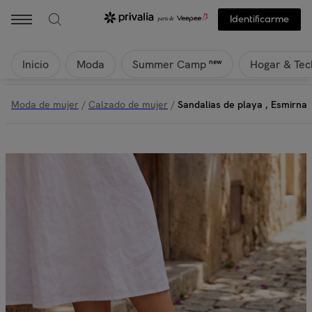
Brasileras - Sandalias de playa , Esmirna | Privalia
Identificarme
Inicio
Moda
Hogar & Tec
new
Summer Camp
Moda de mujer
/
Calzado de mujer
/
Sandalias de playa , Esmirna