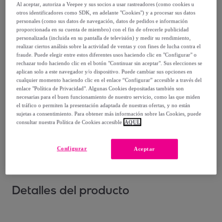
Al aceptar, autoriza a Veepee y sus socios a usar rastreadores (como cookies u
Vendido por
BRASILERAS GROUP
otros identificadores como SDK, en adelante "Cookies") y a procesar sus datos
personales (como sus datos de navegación, datos de pedidos e información
proporcionada en su cuenta de miembro) con el fin de ofrecerle publicidad
personalizada (incluida en su pantalla de televisión) y medir su rendimiento,
realizar ciertos análisis sobre la actividad de ventas y con fines de lucha contra el
fraude. Puede elegir entre estos diferentes usos haciendo clic en "Configurar" o
Entrega
rechazar todo haciendo clic en el botón "Continuar sin aceptar". Sus elecciones se
aplican solo a este navegador y/o dispositivo. Puede cambiar sus opciones en
cualquier momento haciendo clic en el enlace “Configurar” accesible a través del
Entrega desde
3,99 €
enlace "Política de Privacidad". Algunas Cookies depositadas también son
necesarias para el buen funcionamiento de nuestro servicio, como las que miden
Entrega: Entre el
13/08
y el
16/08
el tráfico o permiten la presentación adaptada de nuestras ofertas, y no están
sujetas a consentimiento. Para obtener más información sobre las Cookies, puede
consultar nuestra Política de Cookies accesible
AQUÍ.
¿Cómo funciona?
Configurar
Aceptar
Detalles del producto