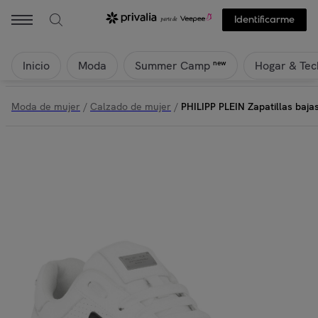
Philipp Plein - PHILIPP PLEIN Zapatillas bajas STREET | Privalia
Identificarme
Inicio
Moda
Hogar & Tec
new
Summer Camp
Moda de mujer
/
Calzado de mujer
/
PHILIPP PLEIN Zapatillas baj