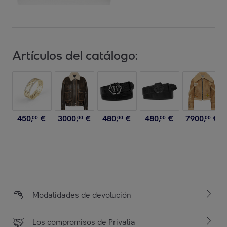
Artículos del catálogo:
450
,
€
3000
,
€
480
,
€
480
,
€
7900
,
€
00
00
00
00
00
Modalidades de devolución
Los compromisos de Privalia