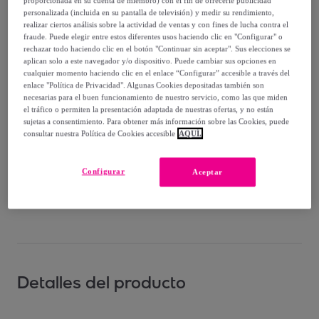
proporcionada en su cuenta de miembro) con el fin de ofrecerle publicidad
Vendido por
PHILIPP PLEIN
personalizada (incluida en su pantalla de televisión) y medir su rendimiento,
realizar ciertos análisis sobre la actividad de ventas y con fines de lucha contra el
fraude. Puede elegir entre estos diferentes usos haciendo clic en "Configurar" o
rechazar todo haciendo clic en el botón "Continuar sin aceptar". Sus elecciones se
aplican solo a este navegador y/o dispositivo. Puede cambiar sus opciones en
cualquier momento haciendo clic en el enlace “Configurar” accesible a través del
Entrega
enlace "Política de Privacidad". Algunas Cookies depositadas también son
necesarias para el buen funcionamiento de nuestro servicio, como las que miden
el tráfico o permiten la presentación adaptada de nuestras ofertas, y no están
Envío gratis
sujetas a consentimiento. Para obtener más información sobre las Cookies, puede
consultar nuestra Política de Cookies accesible
AQUÍ.
Entrega: Entre el
13/08
y el
16/08
Configurar
Aceptar
¿Cómo funciona?
Detalles del producto