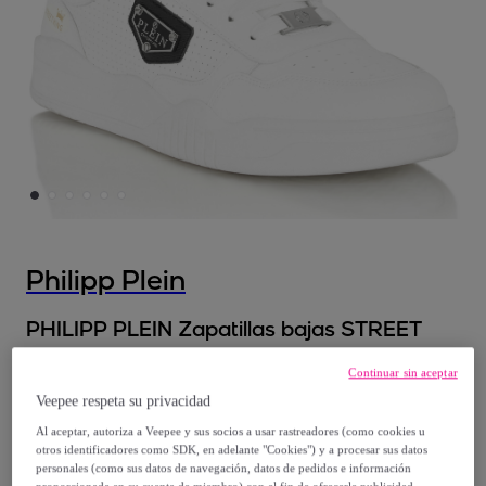
Philipp Plein
PHILIPP PLEIN Zapatillas bajas STREET
Continuar sin aceptar
219
,
€
00
Veepee respeta su privacidad
Al aceptar, autoriza a Veepee y sus socios a usar rastreadores (como cookies u
730
,
€
00
otros identificadores como SDK, en adelante "Cookies") y a procesar sus datos
-
70
%
personales (como sus datos de navegación, datos de pedidos e información