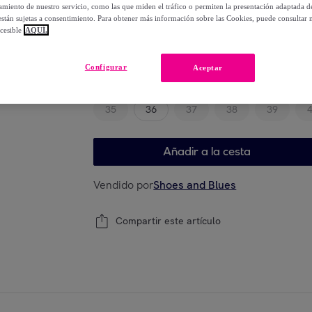
-
50
%
miento de nuestro servicio, como las que miden el tráfico o permiten la presentación adaptada d
 están sujetas a consentimiento. Para obtener más información sobre las Cookies, puede consultar n
cesible
AQUÍ.
Elige tu modelo
Configurar
Aceptar
35
36
37
38
39
Añadir a la cesta
Vendido por
Shoes and Blues
Compartir este artículo