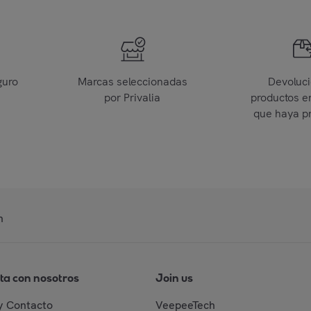
guro
Marcas seleccionadas
Devoluc
por Privalia
productos e
que haya p
n
ta con nosotros
Join us
y Contacto
VeepeeTech