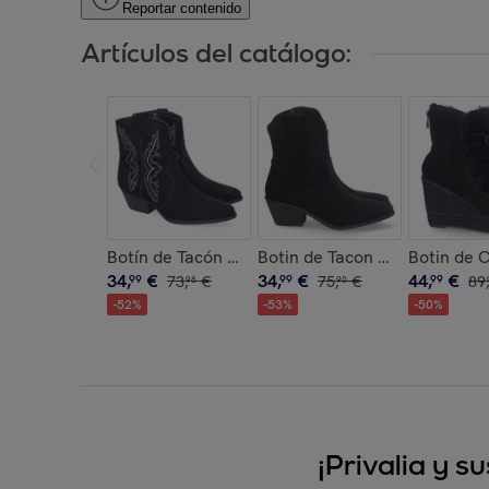
Reportar contenido
Artículos del catálogo:
Botín de Tacón Campero para Mujer, Comodos y
Botin de Tacon Campero con
Botin de 
34
,
€
34
,
€
44
,
€
99
73
,
€
99
75
,
€
99
89
,
98
90
-
52
%
-
53
%
-
50
%
¡Privalia y 