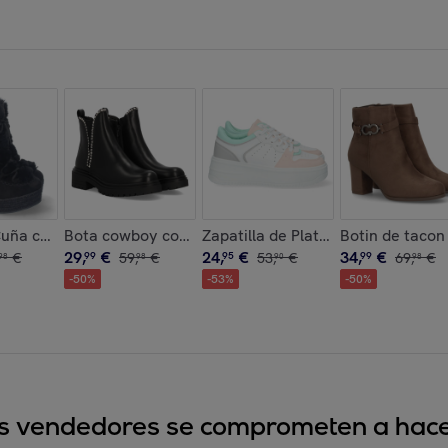
 Elegantes, Diseño Bordado
 Cremallera
Cuña con Yute y Forrado de Pelo
Bota cowboy con flecos y tachuelas
Zapatilla de Plataforma con Cord
Botin de tacon
29
,
€
24
,
€
34
,
€
€
99
59
,
€
95
53
,
€
99
69
,
€
98
98
90
98
-
50
%
-
53
%
-
50
%
sus vendedores se comprometen a hacer