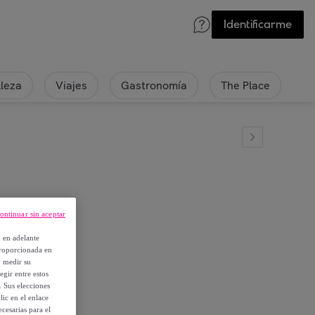
Identificarme
lleza
Viajes
Gastronomía
The Place
ontinuar sin aceptar
uadros
, en adelante
proporcionada en
y medir su
egir entre estos
. Sus elecciones
ic en el enlace
cesarias para el