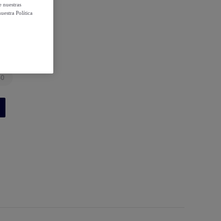
e nuestras
uestra Política
40