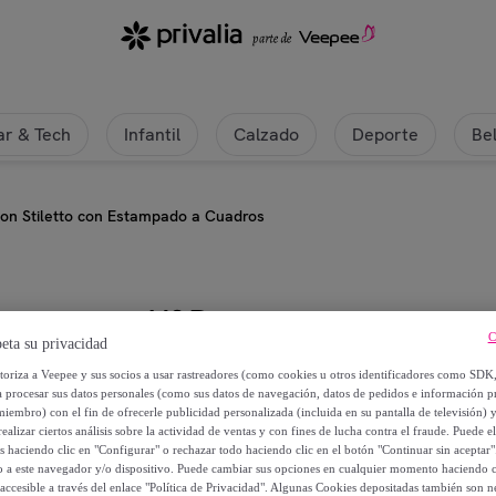
r & Tech
Infantil
Calzado
Deporte
Be
lon Stiletto con Estampado a Cuadros
H&D
C
eta su privacidad
Salon Stiletto con Estampado a C
utoriza a Veepee y sus socios a usar rastreadores (como cookies u otros identificadores como SDK
a procesar sus datos personales (como sus datos de navegación, datos de pedidos e información 
miembro) con el fin de ofrecerle publicidad personalizada (incluida en su pantalla de televisión) 
27
,
€
95
ealizar ciertos análisis sobre la actividad de ventas y con fines de lucha contra el fraude. Puede el
os haciendo clic en "Configurar" o rechazar todo haciendo clic en el botón "Continuar sin aceptar"
lo a este navegador y/o dispositivo. Puede cambiar sus opciones en cualquier momento haciendo cl
55
,
€
90
accesible a través del enlace "Política de Privacidad". Algunas Cookies depositadas también son ne