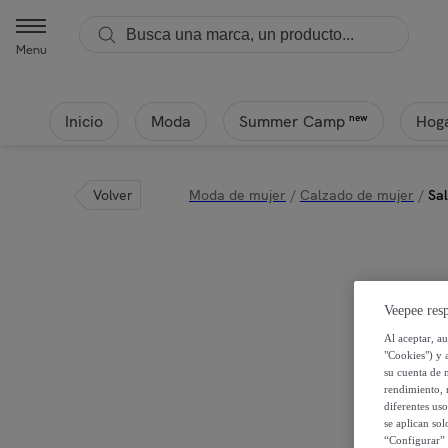
Menu
Inicio
Moda
Hoga
new
Summer Camp
Volver
Moda de mujer
/
Calzado de mujer
/
Sa
Veepee resp
Al aceptar, a
"Cookies") y 
su cuenta de 
rendimiento, r
diferentes us
se aplican so
“Configurar” 