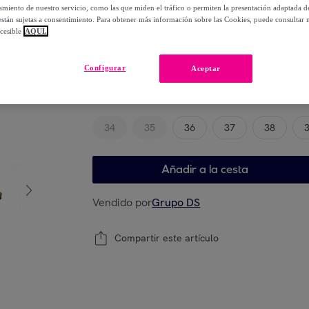
-
68
%
miento de nuestro servicio, como las que miden el tráfico o permiten la presentación adaptada d
 están sujetas a consentimiento. Para obtener más información sobre las Cookies, puede consultar n
cesible
AQUÍ.
Elige tu modelo
Configurar
Aceptar
Guía de tallas
34
35
36
37
38
Añadir a la cesta
Vendido por
Grupo DS
Compartir este artículo