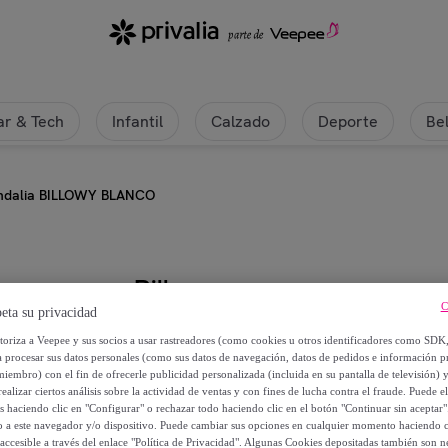
r & Tech
Infantil
Calzado
Deporte
Be
ndalia BILLOWY BLANCO
Billowy
C
eta su privacidad
Sandalia BILLOWY BLANCO
utoriza a Veepee y sus socios a usar rastreadores (como cookies u otros identificadores como SDK
a procesar sus datos personales (como sus datos de navegación, datos de pedidos e información 
miembro) con el fin de ofrecerle publicidad personalizada (incluida en su pantalla de televisión) 
19
,
€
00
ealizar ciertos análisis sobre la actividad de ventas y con fines de lucha contra el fraude. Puede el
os haciendo clic en "Configurar" o rechazar todo haciendo clic en el botón "Continuar sin aceptar"
lo a este navegador y/o dispositivo. Puede cambiar sus opciones en cualquier momento haciendo cl
59
,
€
90
accesible a través del enlace "Política de Privacidad". Algunas Cookies depositadas también son ne