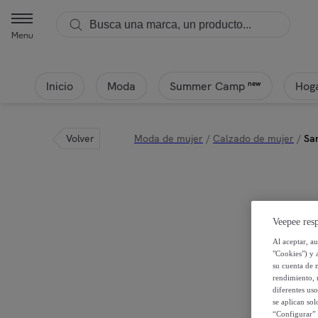
Menu
Inicio
Moda
Hoga
new
Summer Camp
Volver
Moda de mujer
/
Calzado de mujer
/
Sa
Veepee resp
Al aceptar, a
"Cookies") y 
su cuenta de 
rendimiento, r
diferentes us
se aplican so
“Configurar” 