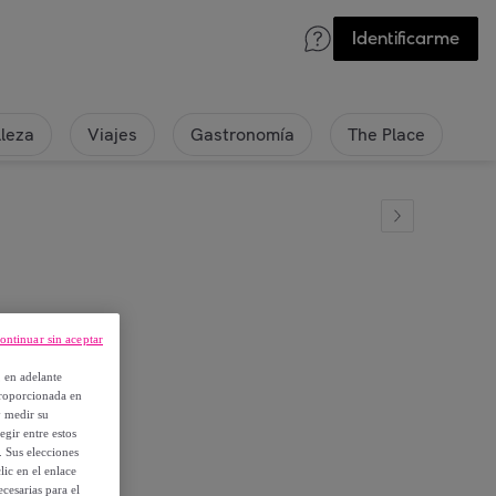
Identificarme
lleza
Viajes
Gastronomía
The Place
ontinuar sin aceptar
, en adelante
proporcionada en
y medir su
egir entre estos
. Sus elecciones
ic en el enlace
cesarias para el