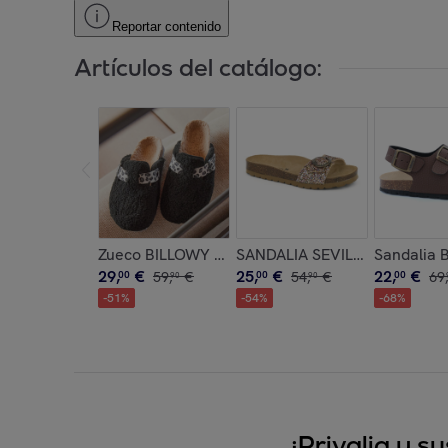
Reportar contenido
Artículos del catálogo:
Zueco BILLOWY NEGRO
SANDALIA SEVILLA BABUNK
Sandalia
29
,
€
25
,
€
22
,
€
00
59
,
€
00
54
,
€
00
69
,
90
90
-
51
%
-
54
%
-
68
%
¡Privalia y 