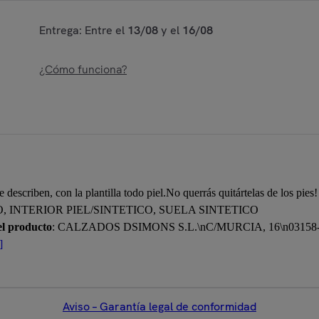
Entrega: Entre el
13/08
y el
16/08
¿Cómo funciona?
escriben, con la plantilla todo piel.No querrás quitártelas de los pies!
O, INTERIOR PIEL/SINTETICO, SUELA SINTETICO
el producto
: CALZADOS DSIMONS S.L.\nC/MURCIA, 16\n031
]
Aviso – Garantía legal de conformidad