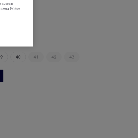
e nuestras
uestra Política
39
40
41
42
43