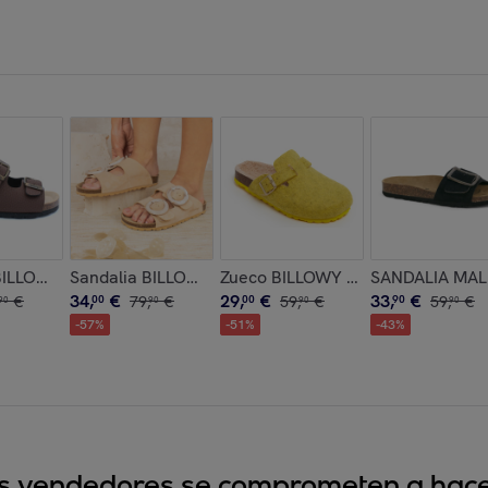
ERS DORADO
 BILLOWY MARRON
Sandalia BILLOWY ROSA
Zueco BILLOWY AMARILLO
SANDALIA MA
34
,
€
29
,
€
33
,
€
€
00
79
,
€
00
59
,
€
90
59
,
€
90
90
90
90
-
57
%
-
51
%
-
43
%
sus vendedores se comprometen a hacer