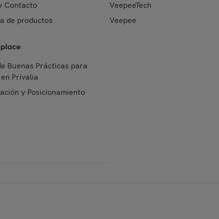
y Contacto
VeepeeTech
da de productos
Veepee
place
de Buenas Prácticas para
en Privalia
cación y Posicionamiento