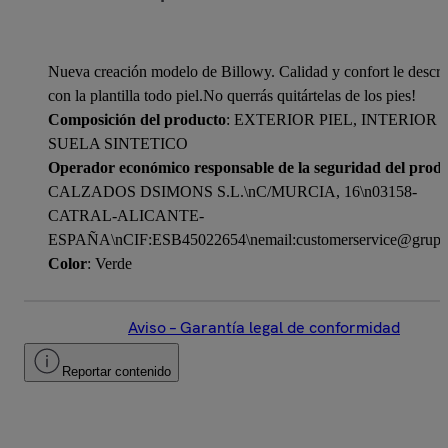
Nueva creación modelo de Billowy. Calidad y confort le descri
con la plantilla todo piel.No querrás quitártelas de los pies!
Composición del producto
: EXTERIOR PIEL, INTERIOR P
SUELA SINTETICO
Operador económico responsable de la seguridad del prod
CALZADOS DSIMONS S.L.\nC/MURCIA, 16\n03158-
CATRAL-ALICANTE-
ESPAÑA\nCIF:ESB45022654\nemail:customerservice@grupo
Color
: Verde
Aviso – Garantía legal de conformidad
Reportar contenido