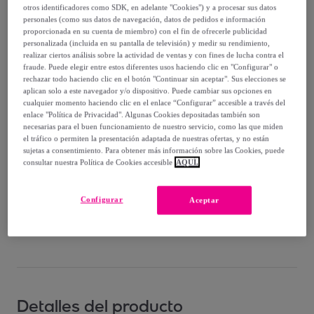
otros identificadores como SDK, en adelante "Cookies") y a procesar sus datos
Guía de tallas
personales (como sus datos de navegación, datos de pedidos e información
proporcionada en su cuenta de miembro) con el fin de ofrecerle publicidad
Vendido por
Grupo DS
personalizada (incluida en su pantalla de televisión) y medir su rendimiento,
realizar ciertos análisis sobre la actividad de ventas y con fines de lucha contra el
fraude. Puede elegir entre estos diferentes usos haciendo clic en "Configurar" o
rechazar todo haciendo clic en el botón "Continuar sin aceptar". Sus elecciones se
aplican solo a este navegador y/o dispositivo. Puede cambiar sus opciones en
cualquier momento haciendo clic en el enlace “Configurar” accesible a través del
Entrega
enlace "Política de Privacidad". Algunas Cookies depositadas también son
necesarias para el buen funcionamiento de nuestro servicio, como las que miden
el tráfico o permiten la presentación adaptada de nuestras ofertas, y no están
Envío gratis
sujetas a consentimiento. Para obtener más información sobre las Cookies, puede
consultar nuestra Política de Cookies accesible
AQUÍ.
Entrega: Entre el
15/08
y el
18/08
Configurar
Aceptar
¿Cómo funciona?
Detalles del producto