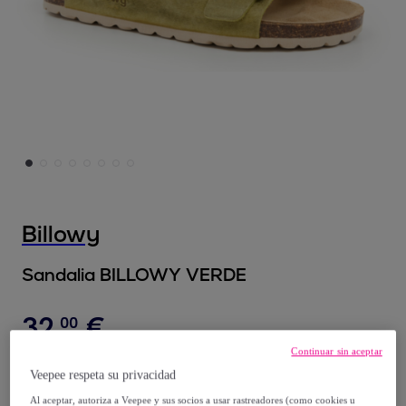
Billowy
Sandalia BILLOWY VERDE
32
,
€
00
Continuar sin aceptar
65
,
€
90
Veepee respeta su privacidad
-
51
%
Al aceptar, autoriza a Veepee y sus socios a usar rastreadores (como cookies u