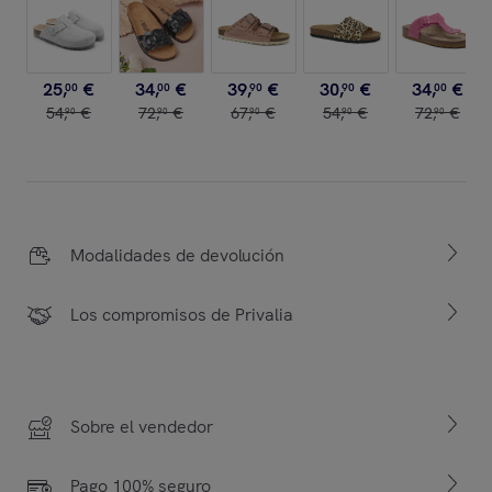
25
,
€
34
,
€
39
,
€
30
,
€
34
,
€
00
00
90
90
00
54
,
€
72
,
€
67
,
€
54
,
€
72
,
€
90
90
90
90
90
Modalidades de devolución
Los compromisos de Privalia
Sobre el vendedor
Pago 100% seguro